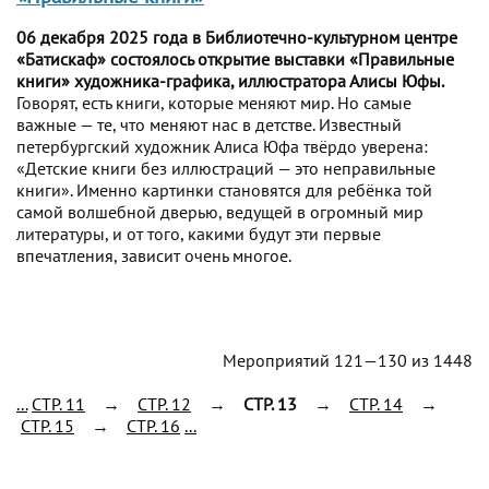
06 декабря 2025 года в Библиотечно-культурном центре
«Батискаф» состоялось открытие выставки «Правильные
книги» художника-графика, иллюстратора Алисы Юфы.
Говорят, есть книги, которые меняют мир. Но самые
важные — те, что меняют нас в детстве. Известный
петербургский художник Алиса Юфа твёрдо уверена:
«Детские книги без иллюстраций — это неправильные
книги». Именно картинки становятся для ребёнка той
самой волшебной дверью, ведущей в огромный мир
литературы, и от того, какими будут эти первые
впечатления, зависит очень многое.
Мероприятий 121—130 из 1448
...
CTP. 11
→
CTP. 12
→
CTP. 13
→
CTP. 14
→
CTP. 15
→
CTP. 16
...