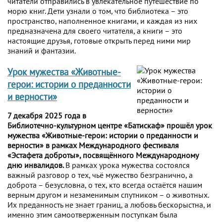
читатели отправились в увлекательное путешествие по
морю книг. Дети узнали о том, что библиотека – это
пространство, наполненное книгами, и каждая из них
предназначена для своего читателя, а книги – это
настоящие друзья, готовые открыть перед ними мир
знаний и фантазии.
Урок мужества «Животные-
герои: истории о преданности
и верности»
7 декабря 2025 года в
Библиотечно-культурном центре «Батискаф» прошёл урок
мужества «Животные-герои: истории о преданности и
верности» в рамках Международного фестиваля
«Эстафета доброты», посвящённого Международному
дню инвалидов.
В рамках урока мужества состоялся
важный разговор о тех, чьё мужество безгранично, а
доброта – безусловна, о тех, кто всегда остаётся нашим
верным другом и незаменимым спутником – о животных.
Их преданность не знает границ, а любовь бескорыстна, и
именно этим самоотверженным поступкам была