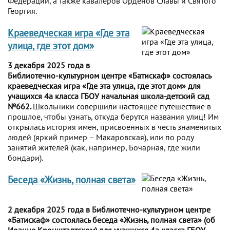
Федерации, а также кавалеров Орденов Славы и Святого
Георгия.
Краеведческая игра «Где эта
улица, где этот дом»
3 декабря 2025 года в
Библиотечно-культурном центре «Батискаф» состоялась
краеведческая игра «Где эта улица, где этот дом» для
учащихся 4а класса ГБОУ начальная школа-детский сад
№662.
Школьники совершили настоящее путешествие в
прошлое, чтобы узнать, откуда берутся названия улиц! Им
открылась история имен, присвоенных в честь знаменитых
людей (яркий пример – Макаровская), или по роду
занятий жителей (как, например, Бочарная, где жили
бондари).
Беседа «Жизнь, полная света»
2 декабря 2025 года в Библиотечно-культурном центре
«Батискаф» состоялась беседа «Жизнь, полная света» (об
Иоанне Кронштадтском) для учащихся 4а класса ГБОУ