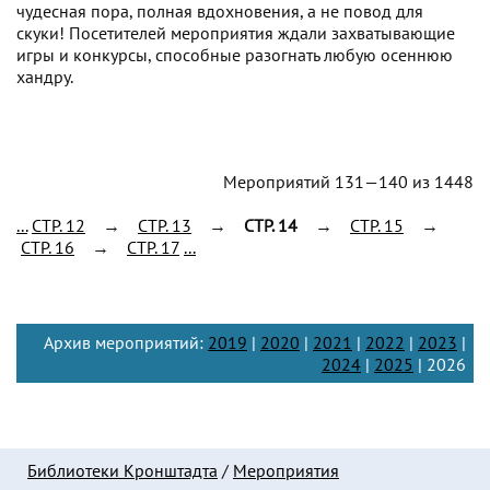
чудесная пора, полная вдохновения, а не повод для
скуки! Посетителей мероприятия ждали захватывающие
игры и конкурсы, способные разогнать любую осеннюю
хандру.
Мероприятий 131—140 из 1448
...
CTP. 12
→
CTP. 13
→
CTP. 14
→
CTP. 15
→
CTP. 16
→
CTP. 17
...
Архив мероприятий:
2019
|
2020
|
2021
|
2022
|
2023
|
2024
|
2025
| 2026
Библиотеки Кронштадта
/
Мероприятия