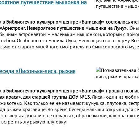
роятное путешествие мышонка на
а в Библиотечно-культурном центре «Батискаф» состоялось чт
а «Армстронг. Невероятное путешествие мышонка на Луну».
Юные
обычным астронавтом – маленьким мышонком, который с помо
небом. Особенно его манила Луна, меняющая свою форму. Всё
ьмо от старого музейного смотрителя из Смитсоновского музе
еседа «Лисонька-лиса, рыжая
а в Библиотечно-культурном центре «Батискаф» прошла позна
ая краса», для старшей группы ДОУ №13.
Лиса - один из люби
 животных. Как только ее не называют: кумушка, плутовка, сест
од рыжей красавице. Во время беседы малыши открыли для с
о зверька, узнали о ее повадках, образе жизни, как она охотит
встретить эту рыжую плутовку.