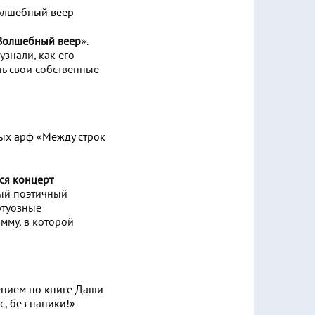
«Волшебный веер
».
узнали, как его
ть свои собственные
ся концерт
мый поэтичный
ртуозные
мму, в которой