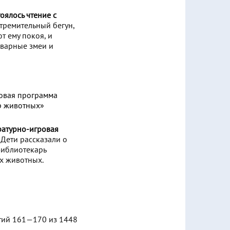
оялось чтение с
стремительный бегун,
т ему покоя, и
оварные змеи и
ратурно-игровая
. Дети рассказали о
Библиотекарь
их животных.
ий 161—170 из 1448