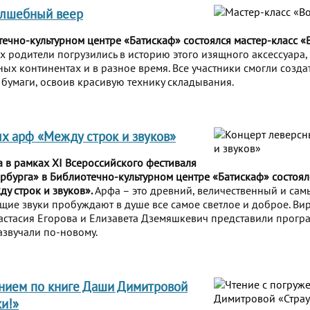
олшебный веер
течно-культурном центре «Батискаф» состоялся мастер-класс 
 родители погрузились в историю этого изящного аксессуара, 
ных континентах и в разное время. Все участники смогли созда
 бумаги, освоив красивую технику складывания.
х арф «Между строк и звуков»
а в рамках XI Всероссийского фестиваля
бурга» в Библиотечно-культурном центре «Батискаф» состоял
у строк и звуков».
Арфа – это древний, величественный и са
ющие звуки пробуждают в душе все самое светлое и доброе. Ви
стасия Егорова и Елизавета Дземяшкевич представили програ
звучали по-новому.
нием по книге Даши Димитровой
ки!»