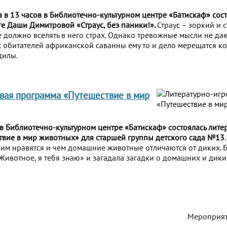
 в 13 часов в Библиотечно-культурном центре «Батискаф» сост
е Даши Димитровой «Страус, без паники!».
Страус – зоркий и 
е должно вселять в него страх. Однако тревожные мысли не даю
обитателей африканской саванны ему то и дело мерещатся к
дилы.
вая программа «Путешествие в мир
 в Библиотечно-культурном центре «Батискаф» состоялась лите
вие в мир животных» для старшей группы детского сада №13
 им нравятся и чем домашние животные отличаются от диких. 
Животное, я тебя знаю» и загадала загадки о домашних и дик
Мероприят