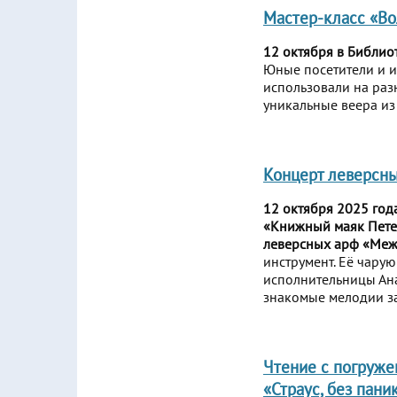
Мастер-класс «В
12 октября в Библио
Юные посетители и их
использовали на раз
уникальные веера из
Концерт леверсны
12 октября 2025 год
«Книжный маяк Петер
леверсных арф «Межд
инструмент. Её чару
исполнительницы Ана
знакомые мелодии за
Чтение с погруже
«Страус, без пани