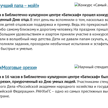
учший папа – мой!»
а в Библиотечно-культурном центре «Батискаф» прошел конку
щенный Дню отца.
В этот день мы вспомнили о том, насколько 
для детей отцовская поддержка и пример. Ведь это прекрасный
сибо самому близкому и дорогому человеку. На праздник пришл
 большим удовольствием и азартом приняли участие в конкурсе
али в волшебный мир детства. Дети не давали папам скучать, и
олняли задания, проходили необычные испытания и эстафеты
, быстрые и умелые.
 «Мозговые орехи»
а в 16 часов в Библиотечно-культурном центре «Батискаф» бы
орехи», приуроченный ко Дню умных людей.
Участниками стенд
ого Дела «Российской академии народного хозяйства и госуд
сийской Федерации». РАНХиГС – одно из самых престижных в
тране.