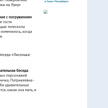
ение с погружением
 гости
щью телескопа
 изменилось, когда
я.
вательная беседа
мых персонажей
ричка, Патрикеевна -
ебя удивительные
ся, какая она мать, в