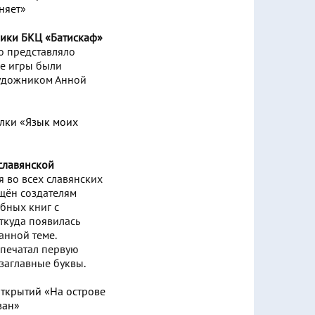
ники БКЦ «Батискаф»
о представляло
де игры были
художником Анной
славянской
 во всех славянских
ящён создателям
бных книг с
ткуда появилась
анной теме.
апечатал первую
 заглавные буквы.