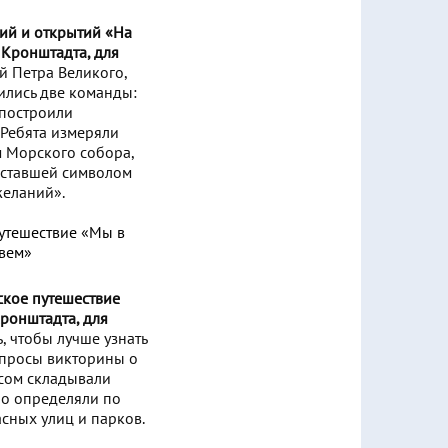
ий и открытий «На
 Кронштадта, для
й Петра Великого,
ились две команды:
 построили
 Ребята измеряли
м Морского собора,
 ставшей символом
желаний».
ское путешествие
ронштадта, для
, чтобы лучше узнать
опросы викторины о
есом складывали
ло определяли по
сных улиц и парков.