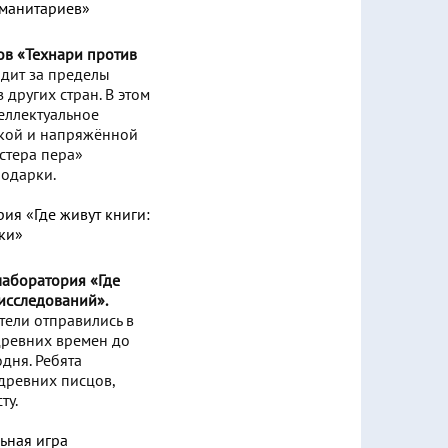
ов «Технари против
дит за пределы
 других стран. В этом
теллектуальное
ркой и напряжённой
стера пера»
подарки.
лаборатория «Где
исследований».
тели отправились в
древних времен до
дня. Ребята
древних писцов,
ту.