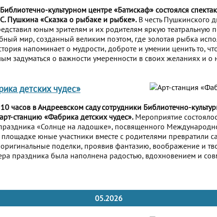
 Библиотечно-культурном центре «Батискаф» состоялся спекта
 С. Пушкина «Сказка о рыбаке и рыбке».
В честь Пушкинского д
редставил юным зрителям и их родителям яркую театральную по
бный мир, созданный великим поэтом, где золотая рыбка испо
стория напоминает о мудрости, доброте и умении ценить то, чт
лым задуматься о важности умеренности в своих желаниях и о
рика детских чудес»
 10 часов в Андреевском саду сотрудники Библиотечно-культур
арт-станцию «Фабрика детских чудес».
Мероприятие состоялос
 праздника «Солнце на ладошке», посвященного Международн
й площадке юные участники вместе с родителями превратили 
 оригинальные поделки, проявив фантазию, воображение и тв
ера праздника была наполнена радостью, вдохновением и со
05.2026