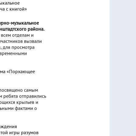
турно-музыкальное
нштадтского района.
 всем отделам и
 участников вызвали
, для просмотра
современными
посвящено самым
м ребята отправились
ающихся крыльев и
льными фактами о