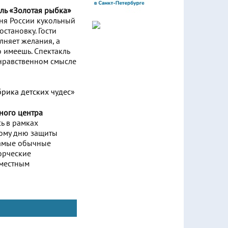
кль «Золотая рыбка»
ня России кукольный
становку. Гости
лняет желания, а
о имеешь. Спектакль
 нравственном смысле
ного центра
ь в рамках
ому дню защиты
самые обычные
орческие
вместным