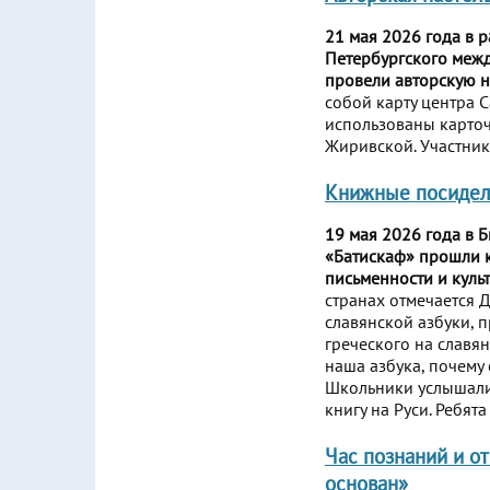
21 мая 2026 года в 
Петербургского меж
провели авторскую н
собой карту центра 
использованы карто
Жиривской. Участник
Книжные посидел
19 мая 2026 года в 
«Батискаф» прошли 
письменности и куль
странах отмечается 
славянской азбуки, 
греческого на славя
наша азбука, почему 
Школьники услышали 
книгу на Руси. Ребят
Час познаний и о
основан»