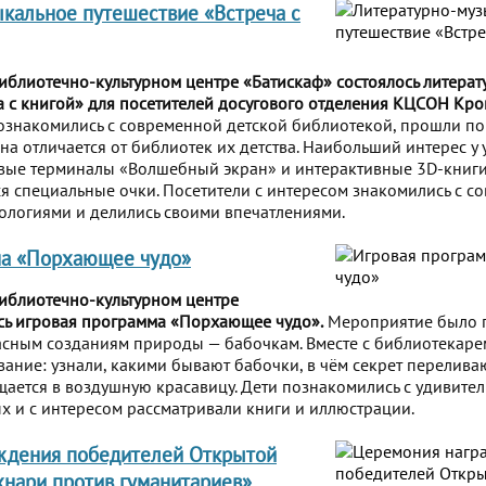
кальное путешествие «Встреча с
Библиотечно-культурном центре «Батискаф» состоялось литера
а с книгой» для посетителей досугового отделения КЦСОН Кро
ознакомились с современной детской библиотекой, прошли по
на отличается от библиотек их детства. Наибольший интерес у
вые терминалы «Волшебный экран» и интерактивные 3D-книги
я специальные очки. Посетители с интересом знакомились с 
ологиями и делились своими впечатлениями.
ма «Порхающее чудо»
Библиотечно-культурном центре
сь игровая программа «Порхающее чудо».
Мероприятие было 
сным созданиям природы — бабочкам. Вместе с библиотекаре
вание: узнали, какими бывают бабочки, в чём секрет перелив
щается в воздушную красавицу. Дети познакомились с удивите
х и с интересом рассматривали книги и иллюстрации.
ждения победителей Открытой
хнари против гуманитариев»