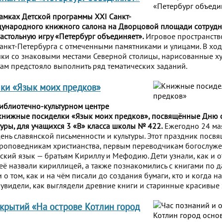
рамках Детской программы XXI Санкт-
дународного книжного салона на Дворцовой площади сотруд
астольную игру «Петербург объединяет».
Игровое пространств
Санкт-Петербурга с отмеченными памятниками и улицами. В хо
чки со знаковыми местами Северной столицы, нарисованные 
ам предстояло выполнить ряд тематических заданий.
ки «Язык моих предков»
Библиотечно-культурном центре
книжные посиделки «Язык моих предков», посвящённые Дню 
туры, для учащихся 3 «В» класса школы № 422.
Ежегодно 24 мая
День славянской письменности и культуры. Этот праздник посв
проповедникам христианства, первым переводчикам богослуже
нский язык — братьям Кириллу и Мефодию. Дети узнали, как и о
её назвали кириллицей, а также познакомились с книгами по д
о том, как и на чём писали до создания бумаги, кто и когда н
а увидели, как выглядели древние книги и старинные красивые
ткрытий «На острове Котлин город