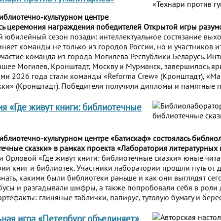
Библиотечно-культурном центре
сь церемония награждения победителей Открытой игры разум
 юбилейный сезон позади: интеллектуальное состязание выхо
яет команды не только из городов России, но и участников из
 участие команда из города Могилёва Республики Беларусь. Ин
шее Могилёв, Кронштадт, Москву и Мурманск, завершилось я
ми 2026 года стали команды «Reforma Crew» (Кронштадт), «Ма
жки» (Кронштадт). Победители получили дипломы и памятные 
я «Где живут книги: библиотечные
Библиотечно-культурном центре «Батискаф» состоялась библио
течные сказки» в рамках проекта «Лаборатория литературных 
ги Орловой «Где живут книги: библиотечные сказки» юные чита
рии книг и библиотек. Участники лаборатории прошли путь от 
знать, какими были библиотеки раньше и как они выглядят сего
сы и разгадывали шифры, а также попробовали себя в роли 
ртефакты: глиняные таблички, папирус, тутовую бумагу и берес
ьная игра «Петербург объединяет»