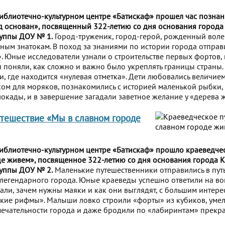
Библиотечно-культурном центре «Батискаф» прошел час познан
д основан», посвященный 322-летию со дня основания города
руппы ДОУ № 1.
Город-труженик, город-герой, рожденный воле
ным знатокам. В поход за знаниями по истории города отправ
. Юные исследователи узнали о строительстве первых фортов,
 поняли, как сложно и важно было укреплять границы страны.
ли, где находится «нулевая отметка». Дети любовались величие
ом для моряков, познакомились с историей маленькой рыбки,
окады, и в завершение загадали заветное желание у «дерева 
тешествие «Мы в славном городе
Библиотечно-культурном центре «Батискаф» прошло краеведче
е живем», посвященное 322-летию со дня основания города К
руппы ДОУ № 2.
Маленькие путешественники отправились в путь
легендарного города. Юные краеведы успешно ответили на в
али, зачем нужны маяки и как они выглядят, с большим интер
кие рифмы». Малыши ловко строили «форты» из кубиков, уме
чательности города и даже бродили по «лабиринтам» прекра