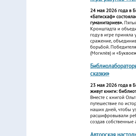
24 мая 2026 года в 
«Батискаф» состояла
гуманитариев».
Пятый
Кронштадта и объедин
году в игре приняла
сражение, объединив
борьбой. Победителя
(Могилёв) и «Буквое
Библиолаборатори
сказки»
23 мая 2026 года в 
живут книги: библио
Вместе с книгой Оль
путешествие по исто
наших дней, чтобы у
расшифровывали ребу
создав собственные а
Авторская настол