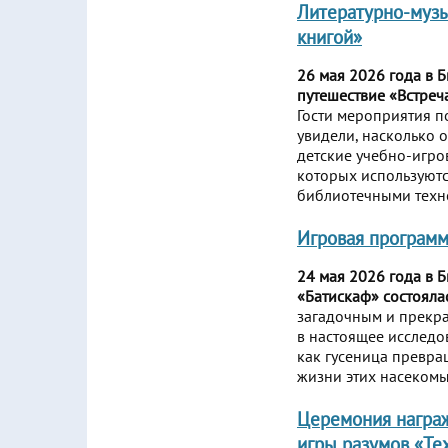
Литературно-музы
книгой»
26 мая 2026 года в 
путешествие «Встреч
Гости мероприятия п
увидели, насколько о
детские учебно-игро
которых используютс
библиотечными техн
Игровая програм
24 мая 2026 года в 
«Батискаф» состояла
загадочным и прекра
в настоящее исследо
как гусеница превра
жизни этих насекомы
Церемония награ
игры разумов «Те