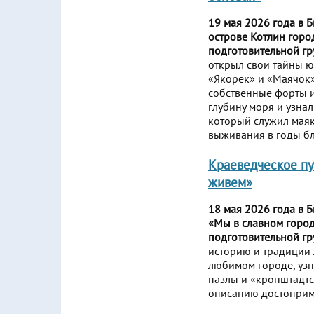
19 мая 2026 года в 
острове Котлин горо
подготовительной г
открыл свои тайны ю
«Якорек» и «Маячок»
собственные форты и
глубину моря и узна
который служил маяк
выживания в годы бл
Краеведческое пу
живем»
18 мая 2026 года в 
«Мы в славном город
подготовительной г
историю и традиции 
любимом городе, узн
пазлы и «кронштадтс
описанию достоприме