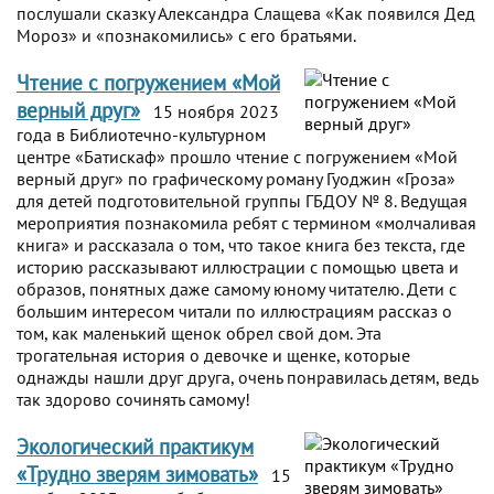
послушали сказку Александра Слащева «Как появился Дед
Мороз» и «познакомились» с его братьями.
Чтение с погружением «Мой
верный друг»
15 ноября 2023
года в Библиотечно-культурном
центре «Батискаф» прошло чтение с погружением «Мой
верный друг» по графическому роману Гуоджин «Гроза»
для детей подготовительной группы ГБДОУ № 8. Ведущая
мероприятия познакомила ребят с термином «молчаливая
книга» и рассказала о том, что такое книга без текста, где
историю рассказывают иллюстрации с помощью цвета и
образов, понятных даже самому юному читателю. Дети с
большим интересом читали по иллюстрациям рассказ о
том, как маленький щенок обрел свой дом. Эта
трогательная история о девочке и щенке, которые
однажды нашли друг друга, очень понравилась детям, ведь
так здорово сочинять самому!
Экологический практикум
«Трудно зверям зимовать»
15