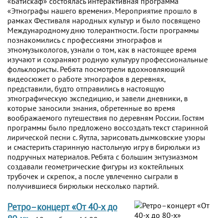
«Батискаф» состоялась интерактивная программа
«Этнографы нашего времени». Мероприятие прошло в
рамках Фестиваля народных культур и было посвящено
Международному дню толерантности. Гости программы
познакомились с профессиями этнографов и
этномузыкологов, узнали о том, как в настоящее время
изучают и сохраняют родную культуру профессиональные
фольклористы. Ребята посмотрели вдохновляющий
видеосюжет о работе этнографов в деревнях,
представили, будто отправились в настоящую
этнографическую экспедицию, и завели дневники, в
которые заносили знания, обретенные во время
воображаемого путешествия по деревням России. Гостям
программы было предложено воссоздать текст старинной
лирической песни с. Яутла, зарисовать дымковские узоры
и смастерить старинную настольную игру в бирюльки из
подручных материалов. Ребята с большим энтузиазмом
создавали геометрические фигуры из коктейльных
трубочек и скрепок, а после увлеченно сыграли в
получившиеся бирюльки несколько партий.
Ретро–концерт «От 40-х до