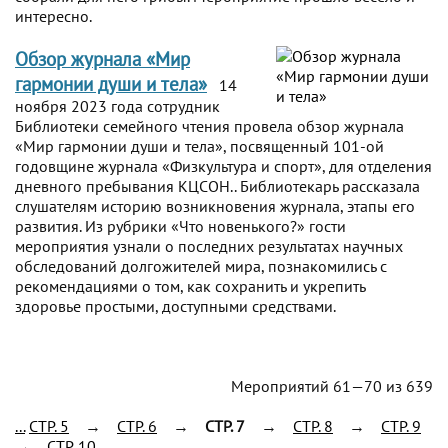
интересно.
Обзор журнала «Мир
гармонии души и тела»
14
ноября 2023 года сотрудник
Библиотеки семейного чтения провела обзор журнала
«Мир гармонии души и тела», посвященный 101-ой
годовщине журнала «Физкультура и спорт», для отделения
дневного пребывания КЦСОН.. Библиотекарь рассказала
слушателям историю возникновения журнала, этапы его
развития. Из рубрики «Что новенького?» гости
мероприятия узнали о последних результатах научных
обследований долгожителей мира, познакомились с
рекомендациями о том, как сохранить и укрепить
здоровье простыми, доступными средствами.
Мероприятий 61—70 из 639
...
CTP. 5
→
CTP. 6
→
CTP. 7
→
CTP. 8
→
CTP. 9
→
CTP. 10
...