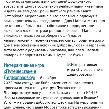
любимая, самая красивая» для детей дошкольного
возраста из центра социальной реабилитации инвалидов
и детей-инвалидов Кронштадтского района Санкт-
Петербурга. Мероприятие было посвящено одному из
самых трогательных праздников – Дню Матери. Мама - это
не только добрые глаза, заботливое сердце, нежное
дыхание и ласковые руки родного человека. Мама – это
ангел-хранитель, всегда оберегающий нас от
неприятностей и переживаний, это символ родительского
дома, неиссякаемый источник доброты, любви и терпения.
Дети вместе с родителями рисовали, танцевали, делали
подарок-сюрприз для мамы «Чудесные бусы».
Интерактивная игра
«Путешествие в
Дедморозовку»
16 ноября
2023 года сотрудник Библиотеки семейного чтения
провела интерактивную игру «Путешествие в
Дедморозовку» для учащихся 1а класса школы № 418.
Ребята совершили виртуальное путешествие в Великий
Устюг – на родину доброго волшебника. На мероприятии
дети узнали, что у деда Мороза тоже есть день рождения,