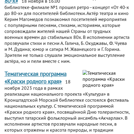
80-х»
18 ноября в 16.00
библиотеке-филиале №1 прошел ретро–концерт «От 40-х
до 80-х» для посетителей библиотеки. Актёр театра и кино
Керим Магомедов познакомил посетителей мероприятия
с популярными песнями, стихами, историями, которые
сопровождали жителей нашей Страны от трудных
военных времен до стабильных 80х. В исполнении артиста
прозвучали стихи и песни А. Галича, Б. Окуджавы, Ф. Чуева
и М. Дудина; юмор и сатира М. Жванецкого и Г. Горина.
Зрители не только слушали эмоциональное выступление
актёра, но и пели вместе с ним.
Тематическая программа
«Краски родного края»
18
ноября 2023 года в рамках
реализации национального проекта «Культура» в
Кронштадтской Морской библиотеке состоялся фестиваль
национальных культур. С тематической программой
«Краски родного края», посвящённой Дню толерантности,
выступил татарский фольклорный ансамбль «Акчарлак». В
исполнении артистов прозвучали народные песни, в
которых отражены и красота природы, и традиции