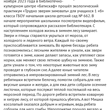
ноября 2023 года в библиотечно-
культурном центре «Батискаф» прошёл экологический
практикум «Трудно зверям зимовать» для учащихся 1 «б»
класса ГБОУ начальная школа-детский сад № 662. В
начале мероприятия школьники посмотрели видеофильм,
который сопровождался рассказом библиотекаря. С
наступлением холодов жизнь в зимнем лесу замирает.
Звери и птицы стараются укрыться от мороза, от
холодного и ледяного ветра. Каждый по-своему
приспосабливается зимовать. Во время беседы ребята
познакомились с лесными жителями и узнали, как звери
готовятся к зиме, какие делают запасы, как утепляют свои
норки, как меняют свою летнюю шубку на зимнюю. Также
дети узнали о том, что некоторые животные всю зиму
проводят в глубоком сне. А далее юные читатели
отправились в импровизированный зимний лес. В лесу
ребятишки встретили белочку, помогли собрать для нее
вкусные шишки и желуди, а для ежа дети собрали осенние
листочки, которые послужат теплой постелькой на весь
морозной период. По дороге ребята встретили коварную
и хитрую лису, от которой пришлось убегать. А вот Мишка
косолапый оказался добрым и игривым, ведь ребята
собрали для него грибы. Мероприятие прошло весело и