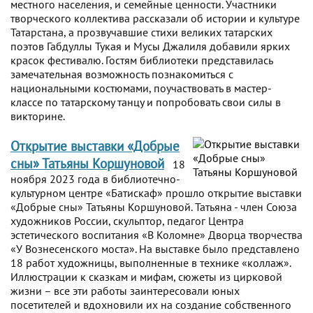
местного населения, и семейные ценности. Участники
творческого коллектива рассказали об истории и культуре
Татарстана, а прозвучавшие стихи великих татарских
поэтов Габдуллы Тукая и Мусы Джалиля добавили ярких
красок фестивалю. Гостям библиотеки представилась
замечательная возможность познакомиться с
национальными костюмами, поучаствовать в мастер-
классе по татарскому танцу и попробовать свои силы в
викторине.
Открытие выставки «Добрые
сны» Татьяны Коршуновой
18
ноября 2023 года в библиотечно-
культурном центре «Батискаф» прошло открытие выставки
«Добрые сны» Татьяны Коршуновой. Татьяна - член Союза
художников России, скульптор, педагог Центра
эстетического воспитания «В Коломне» Дворца творчества
«У Вознесенского моста». На выставке было представлено
18 работ художницы, выполненные в технике «коллаж».
Иллюстрации к сказкам и мифам, сюжеты из цирковой
жизни – все эти работы заинтересовали юных
посетителей и вдохновили их на создание собственного