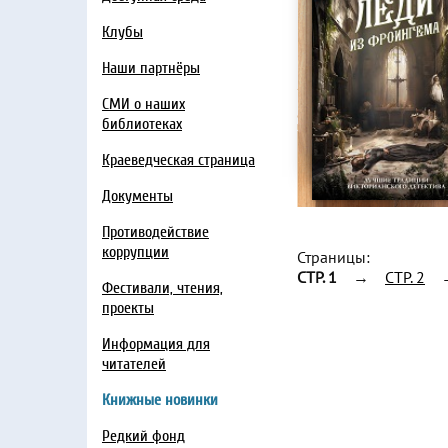
Клубы
Наши партнёры
СМИ о наших
библиотеках
Краеведческая страница
Документы
Противодействие
коррупции
Страницы:
CTP. 1
→
CTP. 2
Фестивали, чтения,
проекты
Информация для
читателей
Книжные новинки
Редкий фонд