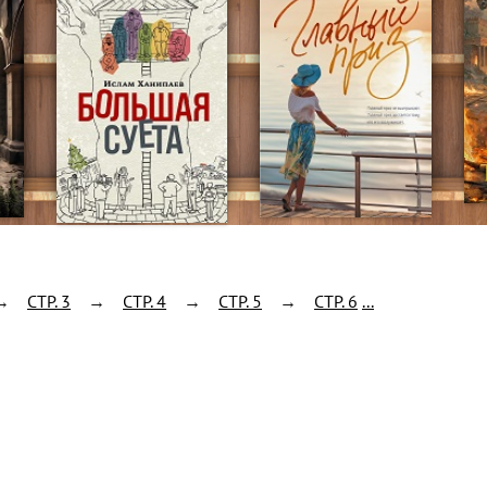
→
CTP. 3
→
CTP. 4
→
CTP. 5
→
CTP. 6
...