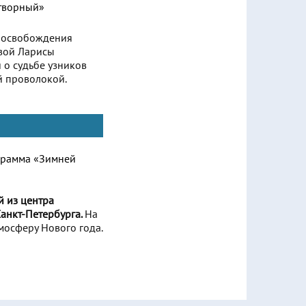
ю освобождения
овой Ларисы
 о судьбе узников
й проволокой.
й из центра
анкт-Петербурга.
На
мосферу Нового года.