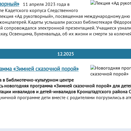
ворный»
11 апреля 2023 года в
е Кадетского корпуса Следственного
ь лекция «Ад рукотворный», посвященная международному дн
 концлагерей. Кадеты услышали рассказ библиотекаря Фёдор
й сопровождался электронной презентацией. Учащиеся узнали
ахау, Освенцима, Бухенвальда, об их жизни и смерти за колюче
12.2025
амма «Зимней сказочной порой»
а в Библиотечно-культурном центре
сь новогодняя программа «Зимней сказочной порой» для дете
ации инвалидов и детей-инвалидов Кронштадтского района С
ничной программе дети вместе с родителями погрузились в ат