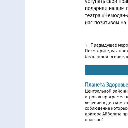
уступать свои пра
подарили нашим п
театра «Чемодан-
нас позитивом на в
←
Предыдущее меро
Посмотрите, как про
бесплатной основе, в
Планета Здоровь
Центральной районн
игровая программа 
лечении в детском с
соблюдение которых 
доктора Айболита про
полезно".