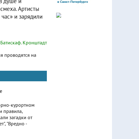
в душе и
смеха. Артисты
 час» и зарядили
Батискаф. Кронштадт
ия проводятся на
орно-курортном
и правила,
али загадки от
", "Вредно -