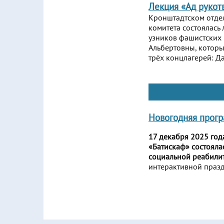
Лекция «Ад рукот
Кронштадтском отдел
комитета состоялас
узников фашистских
Альбертовны, которы
трёх концлагерей: Д
Новогодняя прогр
17 декабря 2025 год
«Батискаф» состояла
социальной реабилит
интерактивной празд