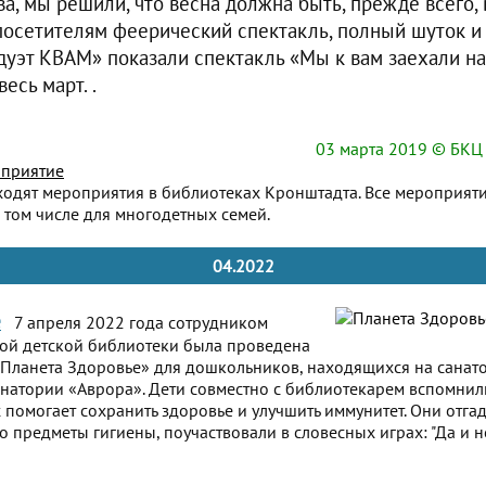
ва, мы решили, что весна должна быть, прежде всего, 
осетителям феерический спектакль, полный шуток и 
дуэт КВАМ» показали спектакль «Мы к вам заехали на
есь март. .
03 марта 2019
© БКЦ 
приятие
ходят мероприятия в библиотеках Кронштадта. Все мероприят
 том числе для многодетных семей.
04.2022
е
7 апреля 2022 года сотрудником
ой детской библиотеки была проведена
«Планета Здоровье» для дошкольников, находящихся на санат
анатории «Аврора». Дети совместно с библиотекарем вспомнил
помогает сохранить здоровье и улучшить иммунитет. Они отгад
 предметы гигиены, поучаствовали в словесных играх: "Да и нет