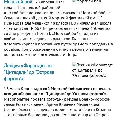
Морской бой
28 апреля 2022
года в Центральной районной
детской библиотеке состоялся телемост «Морской бой» с
Севастопольской детской морской флотилией им. Н.Г.
Кузнецова для учащихся 4а класса ГБОУ начальная школа
- детский сад № 662. Встреча была посвящена 350-летию
со дня рождения Петра I. «Морской бой» - одна из
любимых игр младших школьников. Главная цель –
потопить корабли противника путем прямого попадания в
корабль. При столкновении с миной ребята отвечали на
вопросы о жизни и деятельности Петра I.
Лекция «Форштадт: от
"Цитадели" до "Острова
фортов"»
16 мая в Кронштадтской Морской библиотеке состоялась
лекция «Форштадт: от "Цитадели" до "Острова фортов"».
Мероприятие провела сотрудник Музея Военно-морской
славы России, краевед Арина Юрьевна Мельникова.
Лекция была посвящена истории южного берега Котлина
— от первых бастионов до современного парка «Остров