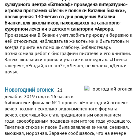
культурного центра «Батискаф» проведена литературно-
игровая программа «Лесные полянки Виталия Бианки»,
посвященная 130-летию со дня рождения Виталия
Бианки, для школьников, находящихся на санаторно-
курортном лечении в детском санатории «Аврора.
Произведения В. Бианки учат любить природу и бережно к
ней относиться, наблюдать за животными и быть готовым
всегда прийти на помощь слабому. Библиотекарь
познакомила ребят с биографией писателя и его книгами.
Затем школьники приняли участие в конкурсах: «Птичья
галерея», «Угадай, кто это?», «Летает, не летает», «День и
ночь».
Новогодний огонек
21
декабря 2019 года в 16 часов в
библиотеке-филиале № 1 прошел «Новогодний огонек» -
вечер поэзии несколько видоизмененного формата,
вечер, стремящийся стать традиционным окончанием
года, своеобразным подведением итогов года уходящего.
Тематика стихов и песен была заявлена зимняя, снежная,
вьюжная, морозная. Заранее сообщалось, что на вечере