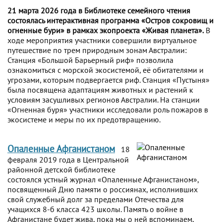
21 марта 2026 года в Библиотеке семейного чтения
состоялась интерактивная программа «Остров сокровищ и
огненные бури» в рамках экопроекта «Живая планета».
В
ходе мероприятия участники совершили виртуальное
путешествие по трем природным зонам Австралии:
Станция «Большой Барьерный риф» позволила
ознакомиться с морской экосистемой, её обитателями и
угрозами, которым подвергается риф. Станция «Пустыня»
была посвящена адаптациям животных и растений к
условиям засушливых регионов Австралии. На станции
«Огненная буря» участники исследовали роль пожаров в
экосистеме и меры по их предотвращению.
Опаленные Афганистаном
18
февраля 2019 года в Центральной
районной детской библиотеке
состоялся устный журнал «Опаленные Афганистаном»,
посвященный Дню памяти о россиянах, исполнивших
свой служебный долг за пределами Отечества для
учащихся 8-б класса 423 школы. Память о войне в
Афганистане будет жива, пока мы о ней вспоминаем,