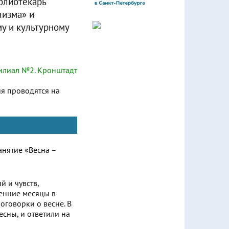
блиотекарь
лизма» и
у и культурному
лиал №2. Кронштадт
ия проводятся на
й и чувств,
сенние месяцы в
оговорки о весне. В
есны, и ответили на