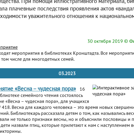
щества. При помощи иллюстративного материала, би
ла плачевные последствия проявления актов «ванда
бходимости уважительного отношения к национальном
30 октября 2019
© Фи
приятие
ходят мероприятия в библиотеках Кронштадта. Все мероприят
 том числе для многодетных семей.
03.2023
нятие «Весна – чудесная пора»
16
иблиотеке семейного чтения состоялось
ие «Весна – чудесная пора», для учащихся
 418. Весна для каждого человека – это время новых свершени
ний. Библиотекарь рассказала детям о том, как назывались ве
звали не только признаки весны, но и объяснили пословицы и п
дети назвали птиц, которые прилетают к нам с наступлением в
викторины.