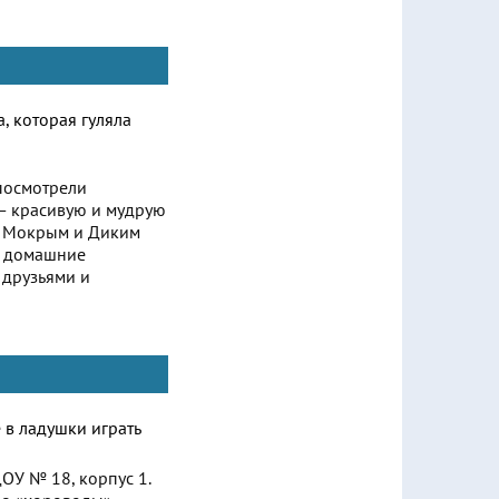
 посмотрели
— красивую и мудрую
о Мокрым и Диким
ак домашние
 друзьями и
ОУ № 18, корпус 1.