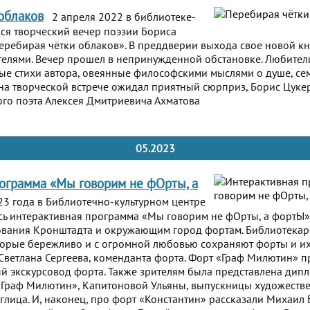
облаков
2 апреля 2022 в библиотеке-
ся творческий вечер поэзии Бориса
ребирая чётки облаков». В преддверии выхода свое новой к
телями. Вечер прошел в непринужденной обстановке. Любите
вые стихи автора, овеянные философскими мыслями о душе, сем
на творческой встрече ожидал приятный сюрприз, Борис Цукер
кого поэта Алексея Дмитриевича Ахматова
05.2023
ограмма «Мы говорим не фОрты, а
3 года в Библиотечно-культурном центре
сь интерактивная программа «Мы говорим не фОрты, а фортЫ
вания Кронштадта и окружающим город фортам. Библиотекар
торые бережливо и с огромной любовью сохраняют форты и их
Светлана Сергеева, коменданта форта. Форт «Граф Милютин» 
й экскурсовод форта. Также зрителям была представлена дипл
«Граф Милютин», Капитоновой Ульяны, выпускницы художест
лица. И, наконец, про форт «Константин» рассказали Михаил 