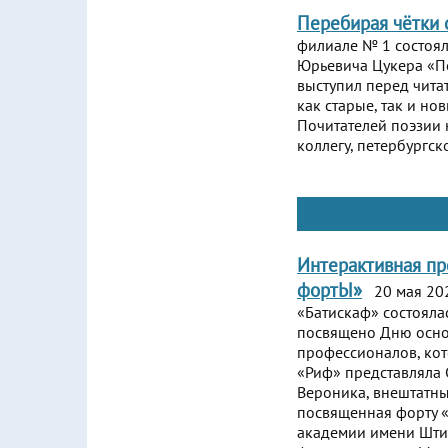
Перебирая чётки 
филиале № 1 состоял
Юрьевича Цукера «Пе
выступил перед чита
как старые, так и но
Почитателей поэзии 
коллегу, петербургс
Интерактивная пр
фортЫ»
20 мая 202
«Батискаф» состояла
посвящено Дню осно
профессионалов, ко
«Риф» представляла 
Вероника, внештатны
посвященная форту 
академии имени Штиг