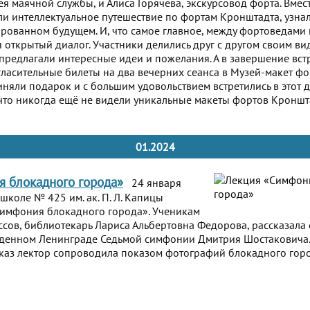
я маячной службы, и Алиса Горячёва, экскурсовод форта. Вмес
 интеллектуальное путешествие по фортам Кронштадта, узна
рованном будущем. И, что самое главное, между фортоведами и
я открытый диалог. Участники делились друг с другом своим в
предлагали интересные идеи и пожелания. А в завершение вст
ласительные билеты на два вечерних сеанса в Музей-макет фо
иняли подарок и с большим удовольствием встретились в этот де
что никогда ещё не видели уникальные макеты фортов Кроншт
01.2024
 блокадного города»
24 января
школе № 425 им. ак. П. Л. Капицы
Симфония блокадного города». Ученикам
лассов, библиотекарь Лариса Альбертовна Федорова, рассказала
жденном Ленинграде Седьмой симфонии Дмитрия Шостаковича.
каз лектор сопроводила показом фотографий блокадного горо