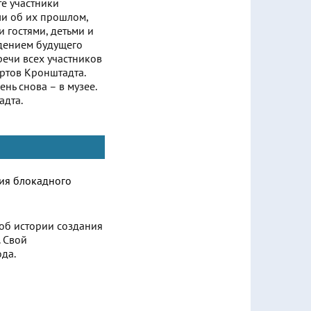
те участники
ли об их прошлом,
 гостями, детьми и
идением будущего
речи всех участников
ртов Кронштадта.
нь снова – в музее.
адта.
 об истории создания
 Свой
да.