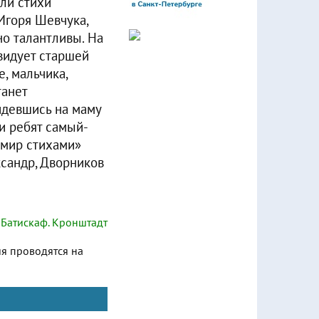
али стихи
Игоря Шевчука,
но талантливы. На
авидует старшей
, мальчика,
танет
идевшись на маму
 и ребят самый-
 мир стихами»
ксандр, Дворников
Батискаф. Кронштадт
ия проводятся на