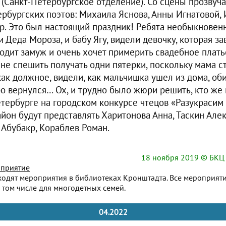
 (Санкт-Петербургское отделение). Со сцены прозвуч
рбургских поэтов: Михаила Яснова, Анны Игнатовой, 
др. Это был настоящий праздник! Ребята необыкновен
 Деда Мороза, и бабу Ягу, видели девочку, которая з
ходит замуж и очень хочет примерить свадебное платье
не спешить получать одни пятерки, поскольку мама с
как должное, видели, как мальчишка ушел из дома, об
ро вернулся… Ох, и трудно было жюри решить, кто же
етербурге на городском конкурсе чтецов «Разукрасим
йон будут представлять Харитонова Анна, Таскин Але
 Абубакр, Кораблев Роман.
18 ноября 2019
© БКЦ 
приятие
ходят мероприятия в библиотеках Кронштадта. Все мероприят
 том числе для многодетных семей.
04.2022