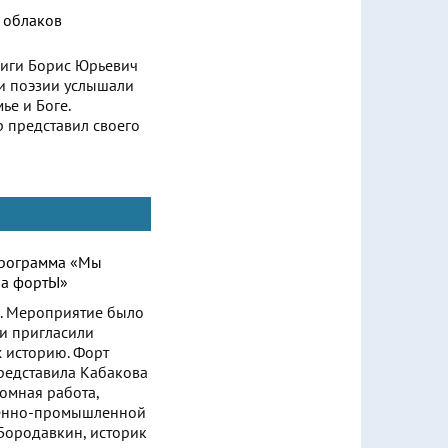
ниги Борис Юрьевич
ли поэзии услышали
ье и Боге.
 представил своего
». Мероприятие было
и пригласили
 историю. Форт
представила Кабакова
омная работа,
венно-промышленной
Бородавкин, историк