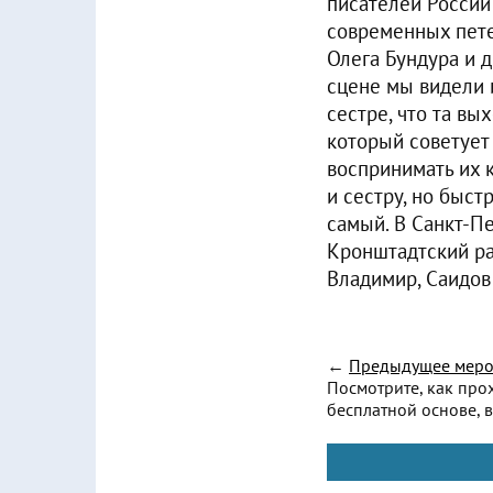
писателей России
современных пете
Олега Бундура и 
сцене мы видели и
сестре, что та вы
который советует 
воспринимать их 
и сестру, но быст
самый. В Санкт-П
Кронштадтский ра
Владимир, Саидов
←
Предыдущее меро
Посмотрите, как про
бесплатной основе, в