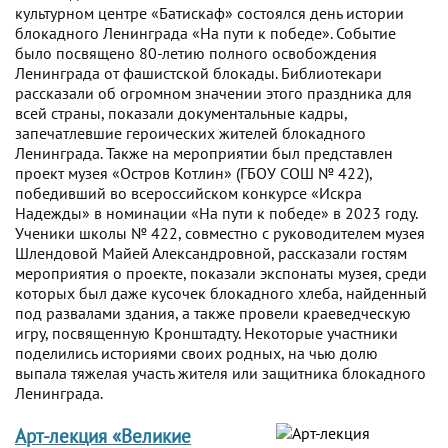
культурном центре «Батискаф» состоялся день истории
блокадного Ленинграда «На пути к победе». Событие
было посвящено 80-летию полного освобождения
Ленинграда от фашистской блокады. Библиотекари
рассказали об огромном значении этого праздника для
всей страны, показали документальные кадры,
запечатлевшие героических жителей блокадного
Ленинграда. Также на мероприятии был представлен
проект музея «Остров Котлин» (ГБОУ СОШ № 422),
победивший во всероссийском конкурсе «Искра
Надежды» в номинации «На пути к победе» в 2023 году.
Ученики школы № 422, совместно с руководителем музея
Шлендовой Майей Александровной, рассказали гостям
мероприятия о проекте, показали экспонаты музея, среди
которых был даже кусочек блокадного хлеба, найденный
под развалами здания, а также провели краеведческую
игру, посвященную Кронштадту. Некоторые участники
поделились историями своих родных, на чью долю
выпала тяжелая участь жителя или защитника блокадного
Ленинграда.
Арт-лекция «Великие