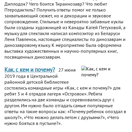
Диплодок? Чего боится Тираннозавр? Что любит
Птеродактиль? Получить ответы помог не только
захватывающий сюжет, но и декорации и звуковое
сопровождение. Стильные и невероятно забавные куклы
были созданы художницей из Канады Катей Петуховой, а
музыку для спектакля написал композитор из Беларуси
Леня Павленок, настоящие специалисты по динозаврам и
динозавровому языку. К мероприятию была оформлена
выставка художественных и научно-популярных книг,
посвященных динозаврам.
Как, с кем и почему?
27 июня
2019 года в Центральной
районной детской библиотеке
состоялись командные игры «Как, с кем и почему?» для
ребят 3 и 4 отрядов лагеря «Островок». Ребята
разделились на две команды и соревновались друг с
другом. Им нужно было отгадать самые популярные
ответы на такие вопросы как: «Почему ребенок опоздал в
школу?», «Что можно делать летом с друзьями?», «Чего
нужно бояться в пустыне?».