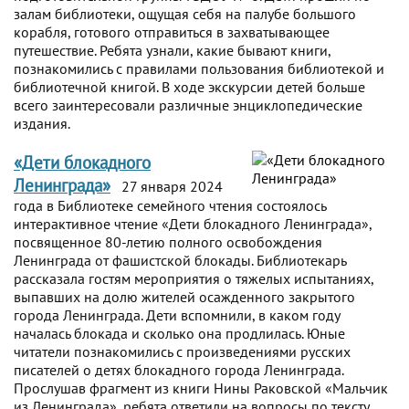
залам библиотеки, ощущая себя на палубе большого
корабля, готового отправиться в захватывающее
путешествие. Ребята узнали, какие бывают книги,
познакомились с правилами пользования библиотекой и
библиотечной книгой. В ходе экскурсии детей больше
всего заинтересовали различные энциклопедические
издания.
«Дети блокадного
Ленинграда»
27 января 2024
года в Библиотеке семейного чтения состоялось
интерактивное чтение «Дети блокадного Ленинграда»,
посвященное 80-летию полного освобождения
Ленинграда от фашистской блокады. Библиотекарь
рассказала гостям мероприятия о тяжелых испытаниях,
выпавших на долю жителей осажденного закрытого
города Ленинграда. Дети вспомнили, в каком году
началась блокада и сколько она продлилась. Юные
читатели познакомились с произведениями русских
писателей о детях блокадного города Ленинграда.
Прослушав фрагмент из книги Нины Раковской «Мальчик
из Ленинграда», ребята ответили на вопросы по тексту,