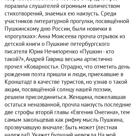
поразила слушателей огромным количеством
стихотворений, знаемых ею наизусть. Среди
участников литературной прогулки, посвящённой
Пушкинскому дню России, были новички в
«прогулках»: Анна Моисеева прочла отрывок из
детской книги о Пушкине петербургского
писателя Юрия Нечипоренко «Пушкин - кто
такой?», Андрей Гавриш весьма артистично
прочел «Коварность». Отрадно, что отметить день
рождения поэта пришли и люди, приехавшие в
Кронштадт в качестве туристов, но узнав о такой
акции, посвящённой солнцу нашей поэзии,
решили присоединиться. Женщина, пожелавшая
остаться неназванной, прочла наизусть последние
две строфы второй главы «Евгения Онегина», тем
самым закольцевав как рифму мысль Пушкина,
прозвучавшую вначале: Быть может (лестная
надежда!), Укажет будущий невежда На мой