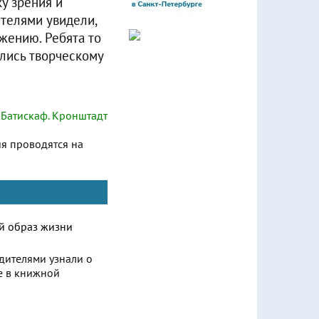
у зрения и
ителями увидели,
жению. Ребята то
лись творческому
Батискаф. Кронштадт
ия проводятся на
одителями узнали о
е в книжной