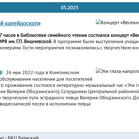
05.2025
й калейдоскоп»
17 часов в Библиотеке семейного чтения состоялся концерт «В
8 им. Г.П. Вишневской.
В программе были выступления учащих
омерами. Гости мероприятия познакомились с творчеством юн
в
26 мая 2022 года в Комплексном
обслуживания населения для посетителей
о проживания состоялся литературно-музыкальный час «Эти гл
ия Валерия Ободзинского). Сотрудники Центральной районно
и творческом пути эстрадного певца Валерия Ободзинского. Дл
видеозаписей песен в исполнении певца
ит - БКЦ Батискаф