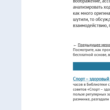
воображение, асс
анализировать ход
как много оригин
шутили, то обсуж
взаимодействию, 
←
Предыдущее меро
Посмотрите, как про
бесплатной основе, в
Спорт – здоровый
часов в Библиотеке 
советов «Спорт – зд
пользе регулярных з
разминке, разгадали