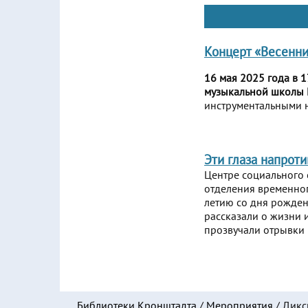
Концерт «Весенни
16 мая 2025 года в 
музыкальной школы №
инструментальными н
Эти глаза напроти
Центре социального 
отделения временног
летию со дня рожден
рассказали о жизни 
прозвучали отрывки 
Библиотеки Кронштадта
/
Мероприятия
/
Дикс