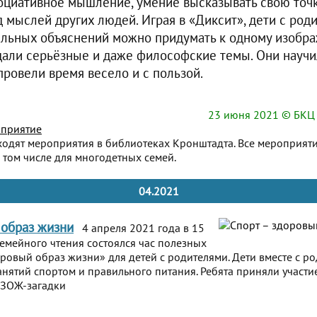
оциативное мышление, умение высказывать свою точк
 мыслей других людей. Играя в «Диксит», дети с род
альных объяснений можно придумать к одному изобра
дали серьёзные и даже философские темы. Они научи
провели время весело и с пользой.
23 июня 2021
© БКЦ 
приятие
ходят мероприятия в библиотеках Кронштадта. Все мероприят
 том числе для многодетных семей.
04.2021
 образ жизни
4 апреля 2021 года в 15
семейного чтения состоялся час полезных
оровый образ жизни» для детей с родителями. Дети вместе с р
анятий спортом и правильного питания. Ребята приняли участи
 ЗОЖ-загадки