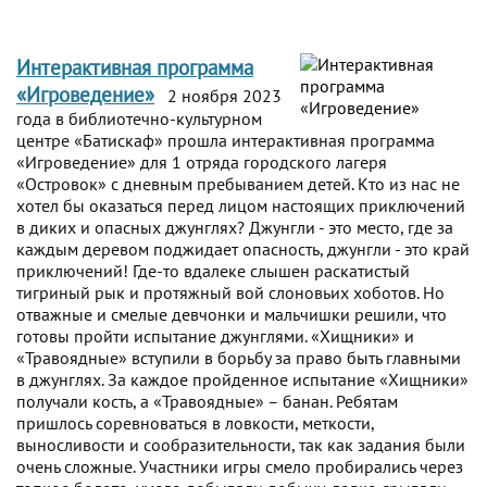
Интерактивная программа
«Игроведение»
2 ноября 2023
года в библиотечно-культурном
центре «Батискаф» прошла интерактивная программа
«Игроведение» для 1 отряда городского лагеря
«Островок» с дневным пребыванием детей. Кто из нас не
хотел бы оказаться перед лицом настоящих приключений
в диких и опасных джунглях? Джунгли - это место, где за
каждым деревом поджидает опасность, джунгли - это край
приключений! Где-то вдалеке слышен раскатистый
тигриный рык и протяжный вой слоновьих хоботов. Но
отважные и смелые девчонки и мальчишки решили, что
готовы пройти испытание джунглями. «Хищники» и
«Травоядные» вступили в борьбу за право быть главными
в джунглях. За каждое пройденное испытание «Хищники»
получали кость, а «Травоядные» – банан. Ребятам
пришлось соревноваться в ловкости, меткости,
выносливости и сообразительности, так как задания были
очень сложные. Участники игры смело пробирались через