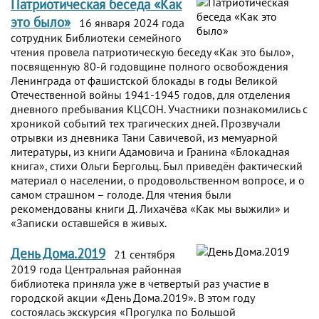
Патриотическая беседа «Как
это было»
16 января 2024 года
сотрудник Библиотеки семейного
чтения провела патриотическую беседу «Как это было»,
посвященную 80-й годовщине полного освобождения
Ленинграда от фашистской блокады в годы Великой
Отечественной войны 1941-1945 годов, для отделения
дневного пребывания КЦСОН. Участники познакомились с
хроникой событий тех трагических дней. Прозвучали
отрывки из дневника Тани Савичевой, из мемуарной
литературы, из книги Адамовича и Гранина «Блокадная
книга», стихи Ольги Бергольц. Был приведён фактический
материал о населении, о продовольственном вопросе, и о
самом страшном – голоде. Для чтения были
рекомендованы книги Д. Лихачёва «Как мы выжили» и
«Записки оставшейся в живых.
День Дома.2019
21 сентября
2019 года Центральная районная
библиотека приняла уже в четвертый раз участие в
городской акции «День Дома.2019». В этом году
состоялась экскурсия «Прогулка по Большой