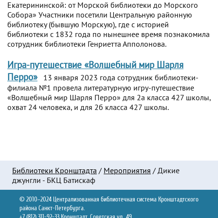
Екатерининской: от Морской библиотеки до Морского
Собора» Участники посетили Центральную районную
библиотеку (бывшую Морскую), где с историей
библиотеки с 1832 года по нынешнее время познакомила
сотрудник библиотеки Генриетта Апполонова.
Игра-путешествие «Волшебный мир Шарля
Перро»
13 января 2023 года сотрудник библиотеки-
филиала №1 провела литературную игру-путешествие
«Волшебный мир Шарля Перро» для 2а класса 427 школы,
охват 24 человека, и для 2б класса 427 школы.
Библиотеки Кронштадта
/
Мероприятия
/
Дикие
джунгли - БКЦ Батискаф
© 2010–2024 Централизованная библиотечная система Кронштадтского
района Санкт-Петербурга.
+7 (812) 311-92-33 Кронштадт, Советская ул., 49