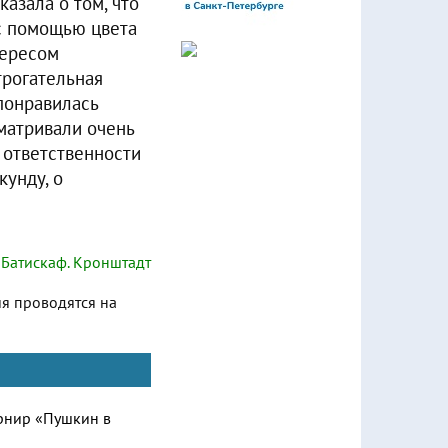
азала о том, что
 с помощью цвета
тересом
трогательная
понравилась
сматривали очень
 ответственности
кунду, о
Батискаф. Кронштадт
ия проводятся на