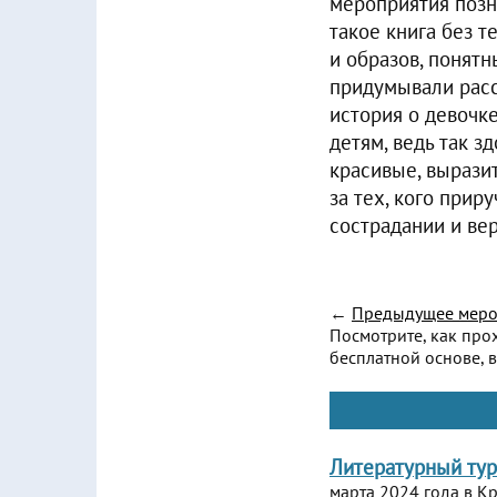
мероприятия позн
такое книга без 
и образов, понят
придумывали расс
история о девочк
детям, ведь так з
красивые, вырази
за тех, кого приру
сострадании и вер
←
Предыдущее меро
Посмотрите, как про
бесплатной основе, в
Литературный тур
марта 2024 года в 