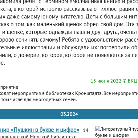
акомила ребят с термином «молчаливая книга» и расск
текста, в которой историю рассказывают иллюстрации
ных даже самому юному читателю. Дети с большим ин
каз о том, как маленький щенок обрел свой дом. Эта 
е и щенке, которые однажды нашли друг друга, очень 
дорово сочинять самому! Ребята с удовольствием рас
тельные иллюстрации и обсуждали их: поговорили об
чили, о доверии, которое, которое не появляется за се
е.
15 июня 2022
© БКЦ 
приятие
ходят мероприятия в библиотеках Кронштадта. Все мероприят
 том числе для многодетных семей.
03.2024
нир «Пушкин в букве и цифре»
14
Кронштадтской Морской библиотеке