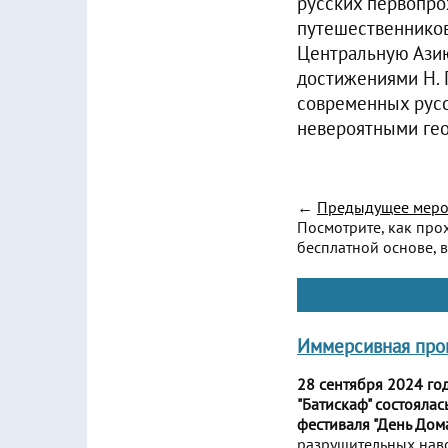
русских первопро
путешественников
Центральную Азию
достижениями Н. 
современных русс
невероятными ге
←
Предыдущее меро
Посмотрите, как про
бесплатной основе, в
Иммерсивная прог
28 сентября 2024 го
"Батискаф" состояла
фестиваля "День Дома
разрушительных наво