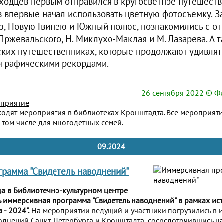
ходцев первым отправился в кругосветное путешестви
 впервые начал использовать цветную фотосъемку. З
, Новую Гвинею и Южный полюс, познакомились с о
Пржевальского, Н. Миклухо-Маклая и М. Лазарева. А т
ких путешественниках, которые продолжают удивлят
ографическими рекордами.
26 сентября 2022
© Фи
приятие
ходят мероприятия в библиотеках Кронштадта. Все мероприят
 том числе для многодетных семей.
09.2024
рамма "Свидетель наводнений"
да в Библиотечно-культурном центре
сь иммерсивная программа "Свидетель наводнений" в рамках ис
 - 2024".
На мероприятии ведущий и участники погрузились в 
днений Санкт-Петербурга и Кронштадта, сосредоточившись н