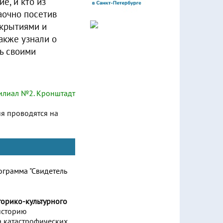
е, и кто из
аочно посетив
ткрытиями и
акже узнали о
ь своими
лиал №2. Кронштадт
ия проводятся на
торико-культурного
историю
а катастрофических