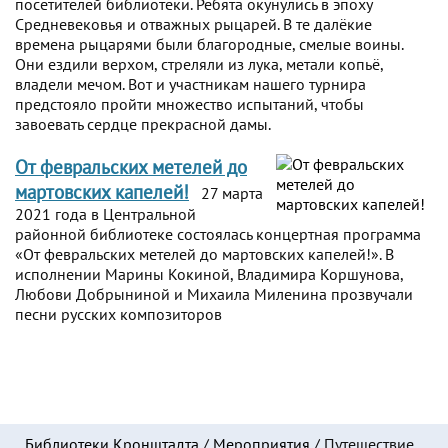
посетителей библиотеки. Ребята окунулись в эпоху
Средневековья и отважных рыцарей. В те далёкие
времена рыцарями были благородные, смелые воины.
Они ездили верхом, стреляли из лука, метали копьё,
владели мечом. Вот и участникам нашего турнира
предстояло пройти множество испытаний, чтобы
завоевать сердце прекрасной дамы.
От февральских метелей до
мартовских капелей!
27 марта
2021 года в Центральной
районной библиотеке состоялась концертная программа
«От февральских метелей до мартовских капелей!». В
исполнении Марины Кокиной, Владимира Коршунова,
Любови Добрыниной и Михаила Миленина прозвучали
песни русских композиторов
Библиотеки Кронштадта
/
Мероприятия
/
Путешествие