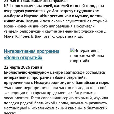
25 мая в 16:00 Библиотека-филиал
№ 1 приглашает читателей, жителей и гостей города на
очередную увлекательную Арт-встречу с художником
Альбертом Ищенко. «Импрессионизм в музыке, поэзии,
живописи».
Ведущий познакомил слушателей с историей
возникновения данного направления. Посетители
увидели репродукции картин знаменитых художников Э.
Мане, К. Моне, В. Ван Гога, К. Коровина и др.
Интерактивная программа
«Волна открытий»
22 марта 2026 года в
Библиотечно-культурном центре «Батискаф» состоялась
интерактивная программа «Волна открытий»,
приуроченная к Международному дню Балтийского моря.
Участники мероприятия стали частью исследовательской
экспедиции и на время представили себя учеными-
океанологами. Гости совершили серию открытий, изучили
повадки редкой балтийской нерпы, научились различать
местных рыб и искали «солнечный камень» в балтийских
песках.