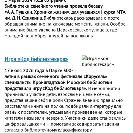
1 марта 2024 года сотрудник
Библиотеки семейного чтения провела беседу
«А. А. Пушкин. Хроника жизни», для учащихся I курса МТА
им. Д. Н. Сенявина.
Библиотекарь рассказывала о поэте,
обращая внимание на ключевые моменты жизни. Особое
внимание было уделено Царскосельскому лицею, где
молодой поэт обрел друзей на всю жизнь.
Игра «Код библиотекаря»
17 июля 2026 года в Парке 300-
летия в рамках семейного фестиваля «Карусель»
специалисты Кронштадтской Морской библиотеки
представили игру «Код библиотекаря».
В мероприятии
принимали участие дети, взрослые и целые семьи,
представившие себя в роли Стражей знаний: правильно
расставляли книги на полке, подбирали литературу для
разных посетителей, угадывали произведения, которые
читатели называли неверно. Участники даже становились
шифровальщиками — помогали закодировать издания
согласно библиотечному классификатору.