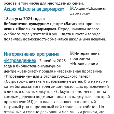
основе, в том числе для многодетных семей.
Акция «Школьная дармарка»
18 августа 2024 года в
библиотечно-культурном центре «Батискаф» прошла
акция «Школьная дармарка».
Перед началом нового
учебного года у жителей Кронштадта и гостей города
появилась возможность обменяться школьными вещами.
Интерактивная программа
«Игроведение»
2 ноября 2023
года в библиотечно-культурном
центре «Батискаф» прошла интерактивная программа
«Игроведение» для 2 отряда городского лагеря
«Островок» с дневным пребыванием детей. Кто из нас не
хотел бы оказаться перед лицом настоящих приключений
в диких и опасных джунглях? Джунгли - это место, где за
каждым деревом поджидает опасность, джунгли - это край
приключений! Где-то вдалеке слышен раскатистый
тигриный рык и протяжный вой слоновьих хоботов. Но
отважные и смелые девчонки и мальчишки решили, что