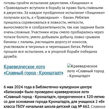
готовы пройти испытание джунглями. «Хищники» и
«Травоядные» вступили в борьбу за право быть главными
в джунглях. За каждое пройденное испытание «Хищники»
получали кость, а «Травоядные» – банан. Ребятам
пришлось соревноваться в ловкости, меткости,
выносливости и сообразительности, так как задания были
очень сложные. Участники игры смело пробирались через
топкое болото, умело добывали добычу, ловко срывали
бананы с пальмы, расчищали дорогу от кокосов,
участвовали в тигриных и черепашьих бегах. Ребята
прошли все испытания, и в упорной борьбе победила
дружба.
Краеведческое лото
«Славный город - Кронштадт»
6 мая 2024 года в Библиотечно-культурном центре
«Батискаф» было проведено краеведческое лото
«Славный город - Кронштадт», приуроченное к 320-летию
со дня основания города Кронштадта, для учащихся 2 «б»
класса ГБОУ начальная школа-детский сад № 662.
Славное