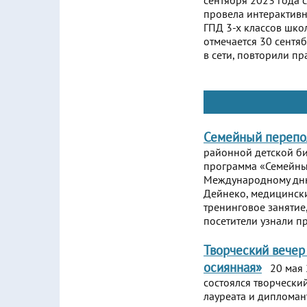
сентября 2023 года 
провела интерактивн
ГПД 3-х классов шко
отмечается 30 сентя
в сети, повторили п
Семейный перепо
районной детской би
программа «Семейны
Международному дню
Дейнеко, медицински
тренинговое занятие,
посетители узнали п
Творческий вечер
осиянная»
20 мая 
состоялся творчески
лауреата и дипломан