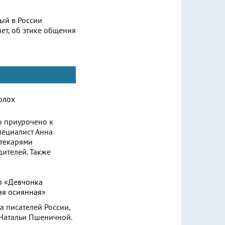
ый в России
ет, об этике общения
о приурочено к
ециалист Анна
отекарями
дителей. Также
а писателей России,
 Натальи Пшеничной.