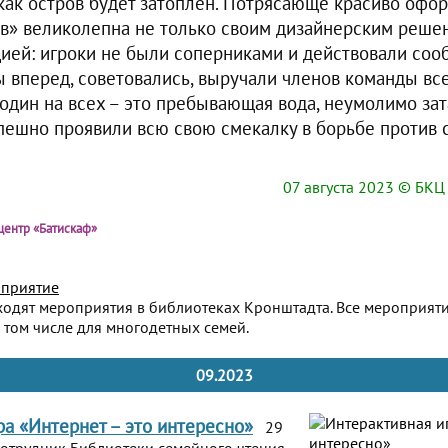
 как остров будет затоплен. Потрясающе красиво офо
в» великолепна не только своим дизайнерским решен
ией: игроки не были соперниками и действовали соо
ы вперед, советовались, выручали членов команды вс
 один на всех – это пребывающая вода, неумолимо з
спешно проявили всю свою смекалку в борьбе против 
07 августа 2023
© БКЦ 
центр «Батискаф»
приятие
ходят мероприятия в библиотеках Кронштадта. Все мероприят
 том числе для многодетных семей.
09.2023
ра «Интернет – это интересно»
29