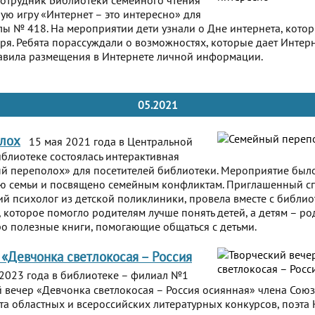
сотрудник Библиотеки семейного чтения
ую игру «Интернет – это интересно» для
лы № 418. На мероприятии дети узнали о Дне интернета, котор
бря. Ребята порассуждали о возможностях, которые дает Интерн
равила размещения в Интернете личной информации.
05.2021
лох
15 мая 2021 года в Центральной
блиотеке состоялась интерактивная
й переполох» для посетителей библиотеки. Мероприятие был
 семьи и посвящено семейным конфликтам. Приглашенный сп
й психолог из детской поликлиники, провела вместе с библи
 которое помогло родителям лучше понять детей, а детям – ро
ро полезные книги, помогающие общаться с детьми.
 «Девчонка светлокосая – Россия
2023 года в библиотеке – филиал №1
й вечер «Девчонка светлокосая – Россия осиянная» члена Союз
та областных и всероссийских литературных конкурсов, поэта