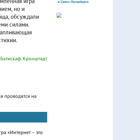
рмленная игра
ием, но и
бща, обсуждали
еми силами.
атапливающая
стихии.
Батискаф. Кронштадт
ия проводятся на