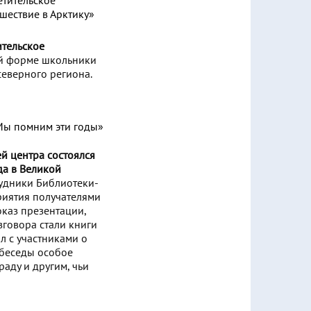
ительское
й форме школьники
северного региона.
й центра состоялся
да в Великой
удники Библиотеки-
риятия получателями
оказ презентации,
зговора стали книги
л с участниками о
 беседы особое
аду и другим, чьи