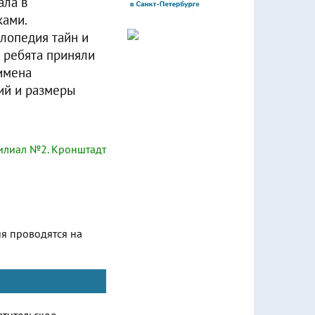
ала в
ками.
клопедия тайн и
е ребята приняли
 имена
ий и размеры
лиал №2. Кронштадт
ия проводятся на