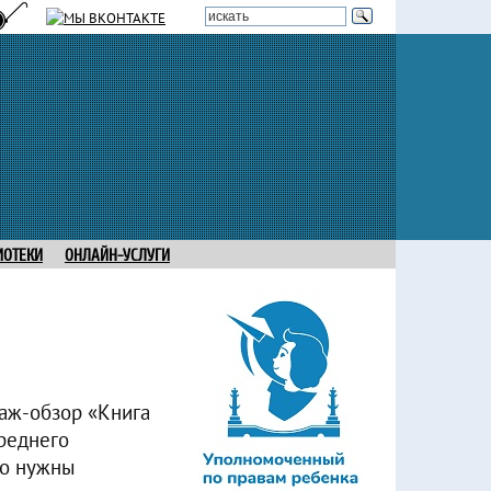
ИОТЕКИ
ОНЛАЙН-УСЛУГИ
таж-обзор «Книга
реднего
го нужны