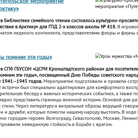
тительское мероприятие
рктику»
 в Библиотеке семейного чтения состоялось культурно-просвет
ствие в Арктику» для ГПД 2-х классов школы № 418.
В игрово
матом ледяного континента, представителями флоры и фауны 
ы помним эти годы»
 в СПб ГБУСОН «ЦСРИ Кронштадтского района» для посетителе
помним эти годы», посвященный Дню Победы советского наро
е 1941–1945 годов.
Мероприятие подготовили и провели сотр
 встречи был специально адаптирован для комфортного восп
ерительную беседу о важных исторических событиях, а также п
лядно представить страницы военной истории. Основой для ра
и стихи. Через литературу и визуальные образы ведущий говори
ии и дружбе, которые помогли нашему народу выстоять. В ходе
но городам-героям: Волгограду, Севастополю, Москве, Ленингр
проявили невиданную стойкость в борьбе с врагом.