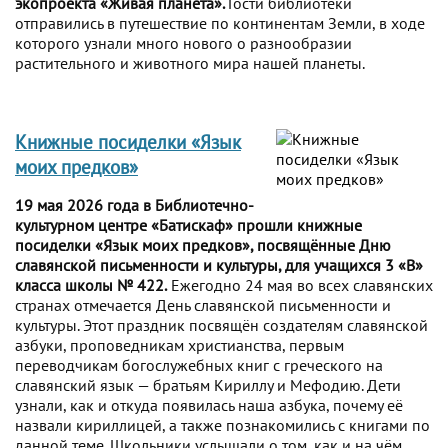
экопроекта «Живая планета».
Гости библиотеки
отправились в путешествие по континентам Земли, в ходе
которого узнали много нового о разнообразии
растительного и животного мира нашей планеты.
Книжные посиделки «Язык
моих предков»
19 мая 2026 года в Библиотечно-
культурном центре «Батискаф» прошли книжные
посиделки «Язык моих предков», посвящённые Дню
славянской письменности и культуры, для учащихся 3 «В»
класса школы № 422.
Ежегодно 24 мая во всех славянских
странах отмечается День славянской письменности и
культуры. Этот праздник посвящён создателям славянской
азбуки, проповедникам христианства, первым
переводчикам богослужебных книг с греческого на
славянский язык — братьям Кириллу и Мефодию. Дети
узнали, как и откуда появилась наша азбука, почему её
назвали кириллицей, а также познакомились с книгами по
данной теме. Школьники услышали о том, как и на чём