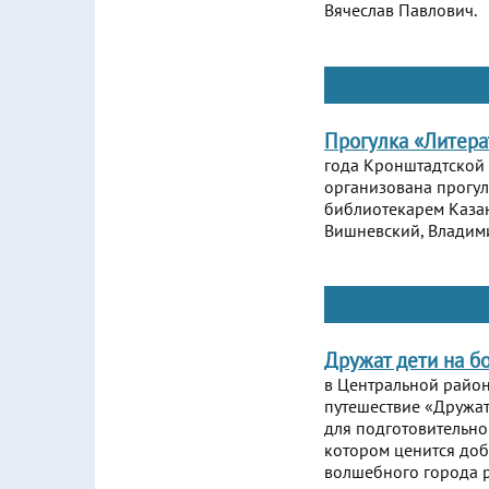
Вячеслав Павлович.
Прогулка «Литер
года Кронштадтской
организована прогул
библиотекарем Казан
Вишневский, Владими
Дружат дети на б
в Центральной район
путешествие «Дружа
для подготовительно
котором ценится доб
волшебного города р