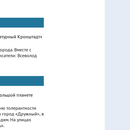
рода. Вместе с
исатели: Всеволод
ню толерантности
в город «Дружный», в
дям. На улицах
».