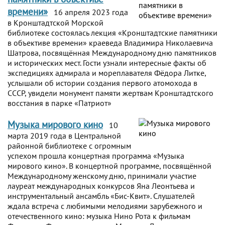
времени»
16 апреля 2023 года
в Кронштадтской Морской
библиотеке состоялась лекция «Кронштадтские памятники
в объективе времени» краеведа Владимира Николаевича
Шатрова, посвящённая Международному дню памятников
и исторических мест. Гости узнали интересные факты об
экспедициях адмирала и мореплавателя Фёдора Литке,
услышали об истории создания первого атомохода в
СССР, увидели монумент памяти жертвам Кронштадтского
восстания в парке «Патриот»
Музыка мирового кино
10
марта 2019 года в Центральной
районной библиотеке с огромным
успехом прошла концертная программа «Музыка
мирового кино». В концертной программе, посвящённой
Международному женскому дню, принимали участие
лауреат международных конкурсов Яна Леонтьева и
инструментальный ансамбль «Бис-Квит». Слушателей
ждала встреча с любимыми мелодиями зарубежного и
отечественного кино: музыка Нино Рота к фильмам