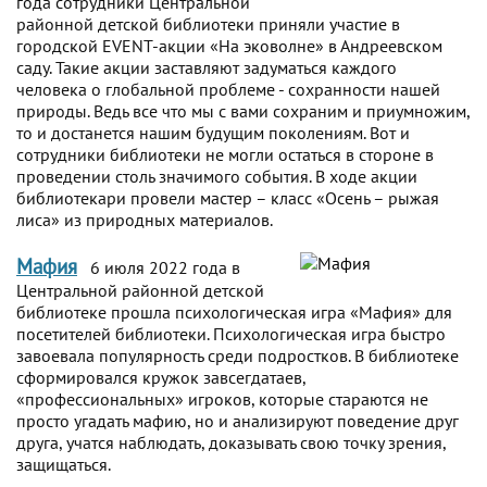
года сотрудники Центральной
районной детской библиотеки приняли участие в
городской EVENT-акции «На эковолне» в Андреевском
саду. Такие акции заставляют задуматься каждого
человека о глобальной проблеме - сохранности нашей
природы. Ведь все что мы с вами сохраним и приумножим,
то и достанется нашим будущим поколениям. Вот и
сотрудники библиотеки не могли остаться в стороне в
проведении столь значимого события. В ходе акции
библиотекари провели мастер – класс «Осень – рыжая
лиса» из природных материалов.
Мафия
6 июля 2022 года в
Центральной районной детской
библиотеке прошла психологическая игра «Мафия» для
посетителей библиотеки. Психологическая игра быстро
завоевала популярность среди подростков. В библиотеке
сформировался кружок завсегдатаев,
«профессиональных» игроков, которые стараются не
просто угадать мафию, но и анализируют поведение друг
друга, учатся наблюдать, доказывать свою точку зрения,
защищаться.