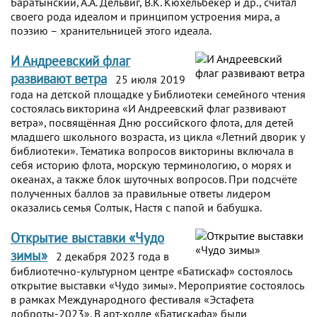
Баратынский, А.А. Дельвиг, В.К. Кюхельбекер и др., считал
своего рода идеалом и принципом устроения мира, а
поэзию – хранительницей этого идеала.
И Андреевский флаг
развивают ветра
25 июля 2019
года на детской площадке у Библиотеки семейного чтения
состоялась викторина «И Андреевский флаг развивают
ветра», посвящённая Дню российского флота, для детей
младшего школьного возраста, из цикла «Летний дворик у
библиотеки». Тематика вопросов викторины включала в
себя историю флота, морскую терминологию, о морях и
океанах, а также блок шуточных вопросов. При подсчёте
полученных баллов за правильные ответы лидером
оказались семья Солтык, Настя с папой и бабушка.
Открытие выставки «Чудо
зимы»
2 декабря 2023 года в
библиотечно-культурном центре «Батискаф» состоялось
открытие выставки «Чудо зимы». Мероприятие состоялось
в рамках Международного фестиваля «Эстафета
доброты-2023». В арт-холле «Батискафа» были