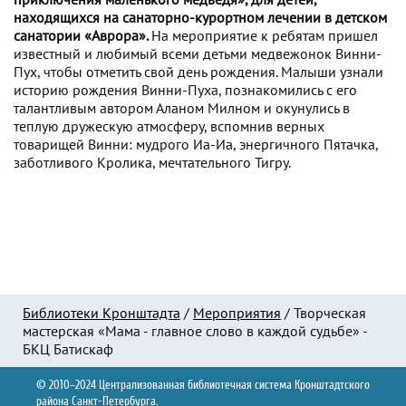
находящихся на санаторно-курортном лечении в детском
санатории «Аврора».
На мероприятие к ребятам пришел
известный и любимый всеми детьми медвежонок Винни-
Пух, чтобы отметить свой день рождения. Малыши узнали
историю рождения Винни-Пуха, познакомились с его
талантливым автором Аланом Милном и окунулись в
теплую дружескую атмосферу, вспомнив верных
товарищей Винни: мудрого Иа-Иа, энергичного Пятачка,
заботливого Кролика, мечтательного Тигру.
Библиотеки Кронштадта
/
Мероприятия
/
Творческая
мастерская «Мама - главное слово в каждой судьбе» -
БКЦ Батискаф
© 2010–2024 Централизованная библиотечная система Кронштадтского
района Санкт-Петербурга.