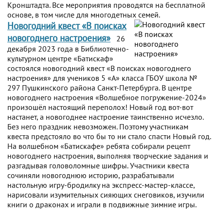
Кронштадта. Все мероприятия проводятся на бесплатной
основе, в том числе для многодетных семей.
Новогодний квест «В поисках
новогоднего настроения»
26
декабря 2023 года в Библиотечно-
культурном центре «Батискаф»
состоялся новогодний квест «В поисках новогоднего
настроения» для учеников 5 «А» класса ГБОУ школа №
297 Пушкинского района Санкт-Петербурга. В центре
новогоднего настроения «Волшебное погружение-2024»
произошёл настоящий переполох! Новый год вот-вот
настанет, а новогоднее настроение таинственно исчезло.
Без него праздник невозможен. Поэтому участникам
квеста предстояло во что бы то ни стало спасти Новый год.
На волшебном «Батискафе» ребята собирали рецепт
новогоднего настроения, выполняя творческие задания и
разгадывая головоломные шифры. Участники квеста
сочиняли новогоднюю историю, разрабатывали
настольную игру-бродилку на экспресс-мастер-классе,
нарисовали изумительных сияющих снеговиков, изучили
книги о драконах и играли в подвижные зимние игры.