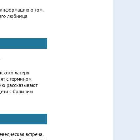
 информацию о том,
оего любимца
дского лагеря
ят с термином
орию рассказывают
Дети с большим