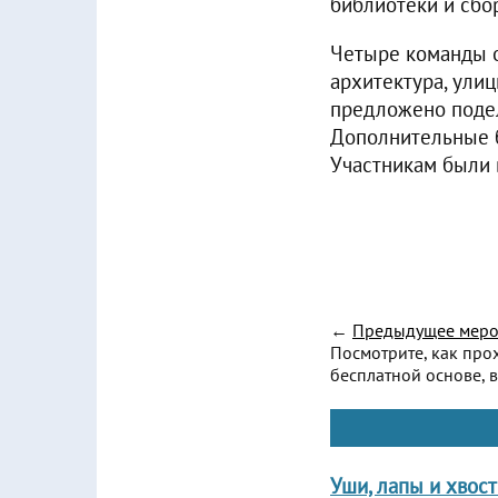
библиотеки и сбо
Четыре команды о
архитектура, ули
предложено подел
Дополнительные б
Участникам были 
←
Предыдущее меро
Посмотрите, как про
бесплатной основе, в
Уши, лапы и хвос