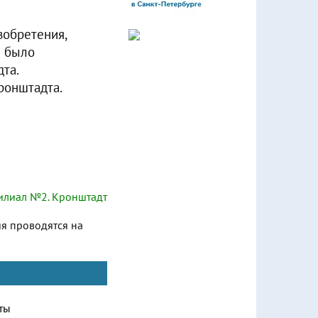
зобретения,
м было
дта.
ронштадта.
лиал №2. Кронштадт
ия проводятся на