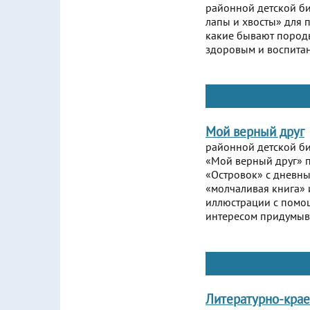
районной детской б
лапы и хвосты» для 
какие бывают породы
здоровым и воспитан
Мой верный друг
районной детской б
«Мой верный друг» п
«Островок» с дневн
«молчаливая книга» и
иллюстрации с помощ
интересом придумыва
Литературно-крае