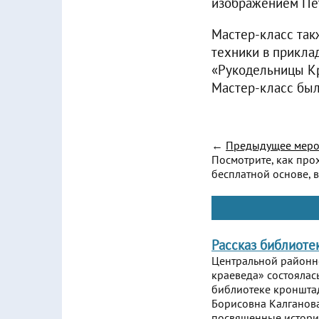
изображением Пе
Мастер-класс так
техники в прикла
«Рукодельницы Кр
Мастер-класс был
←
Предыдущее меро
Посмотрите, как про
бесплатной основе, в
Рассказ библиоте
Центральной районно
краеведа» состоялас
библиотеке кронштад
Борисовна Калганова
посвященные истории