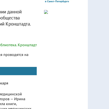
нии данной
ообщества
ий Кронштадта.
блиотека. Кронштадт
ия проводятся на
 медицинской
второв — Ирина
ла книги,
екции медицинских