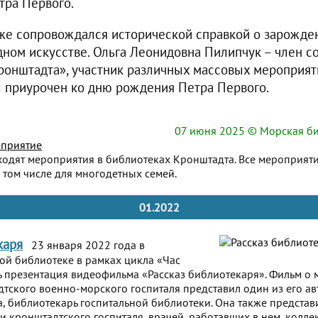
тра Первого.
же сопровождался исторической справкой о зарожде
дном искусстве. Ольга Леонидовна Пилипчук – член с
онштадта», участник различных массовых мероприят
 приурочен ко дню рождения Петра Первого.
07 июня 2025
© Морская би
приятие
ходят мероприятия в библиотеках Кронштадта. Все мероприят
 том числе для многодетных семей.
01.2022
каря
23 января 2022 года в
й библиотеке в рамках цикла «Час
ь презентация видеофильма «Рассказ библиотекаря». Фильм о
тского военно-морского госпиталя представил один из его а
, библиотекарь госпитальной библиотеки. Она также представи
 кронштадтского госпиталя, врачей, работавших в нем, колл