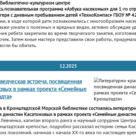
 Библиотечно-культурном центре
сь познавательная программа «Азбука насекомых» для 1-го от
агеря с дневным пребыванием детей «ТехноКомпас» ГБОУ № 42
ции, в ходе которой дети познакомились с многообразием насе
также узнали о полезных и вредных видах, активно обсуждая 
ния ребята закрепили во время творческого занятия, изготови
чек. Затем юные мастера представили свои работы, придумал
могли бы обитать.
12.2025
ведческая встреча, посвященная
овых в рамках проекта «Семейные
адта»
а в Кронштадтской Морской библиотеке состоялась литератур
я династии Касатоновых в рамках проекта «Семейные династи
Левченко, капитан второго ранга и научный сотрудник Центр
нштадтская крепость», подробно рассказал историю семьи Ка
их поколений, начиная с начала ХХ-го века по настоящее вре