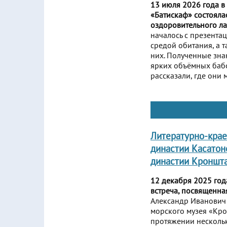
13 июля 2026 года в
«Батискаф» состояла
оздоровительного л
началось с презента
средой обитания, а 
них. Полученные зна
ярких объёмных бабо
рассказали, где они 
Литературно-крае
династии Касатон
династии Кроншт
12 декабря 2025 год
встреча, посвященна
Александр Иванович 
морского музея «Кро
протяжении нескольк