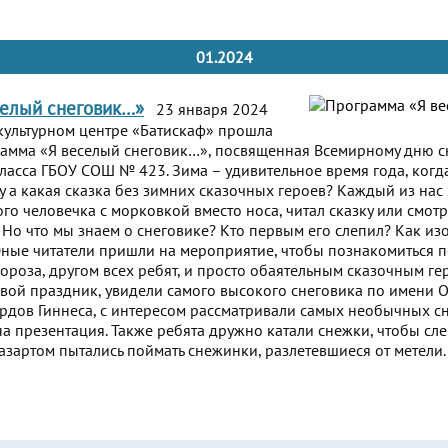
01.2024
селый снеговик…»
23 января 2024
культурном центре «Батискаф» прошла
амма «Я веселый снеговик…», посвященная Всемирному дню сн
класса ГБОУ СОШ № 423. Зима – удивительное время года, когда
у а какая сказка без зимних сказочных героев? Каждый из нас 
го человечка с морковкой вместо носа, читал сказку или смотр
 Но что мы знаем о снеговике? Кто первым его слепил? Как и
ные читатели пришли на мероприятие, чтобы познакомиться 
оза, другом всех ребят, и просто обаятельным сказочным геро
ь свой праздник, увидели самого высокого снеговика по имени
ордов Гиннеса, с интересом рассматривали самых необычных сн
а презентация. Также ребята дружно катали снежки, чтобы сле
 азартом пытались поймать снежинки, разлетевшиеся от метели.