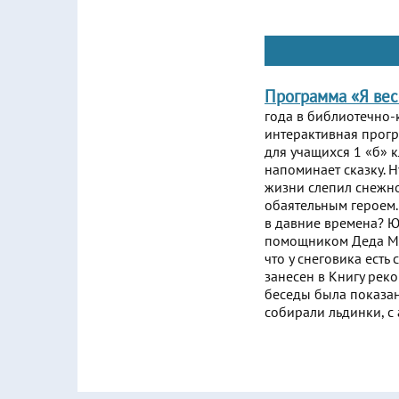
Программа «Я ве
года в библиотечно-
интерактивная прогр
для учащихся 1 «б» 
напоминает сказку. Н
жизни слепил снежно
обаятельным героем.
в давние времена? Ю
помощником Деда Мор
что у снеговика ест
занесен в Книгу рек
беседы была показан
собирали льдинки, с