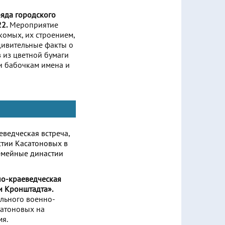
ряда городского
2.
Мероприятие
комых, их строением,
удивительные факты о
в из цветной бумаги
и бабочкам имена и
но-краеведческая
и Кронштадта».
ального военно-
сатоновых на
мя.