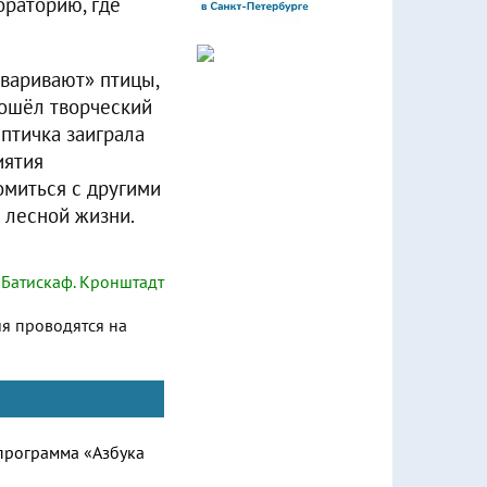
ораторию, где
оваривают» птицы,
прошёл творческий
птичка заиграла
иятия
омиться с другими
 лесной жизни.
Батискаф. Кронштадт
ия проводятся на