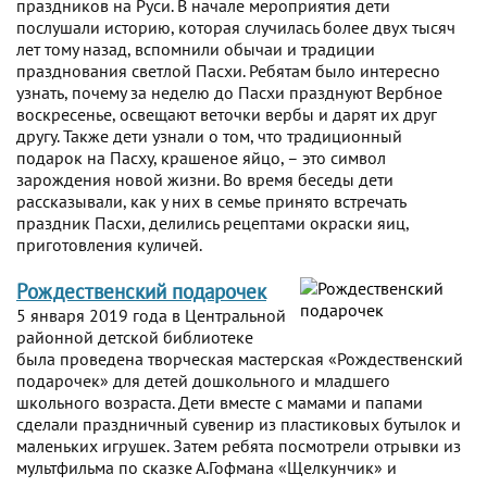
праздников на Руси. В начале мероприятия дети
послушали историю, которая случилась более двух тысяч
лет тому назад, вспомнили обычаи и традиции
празднования светлой Пасхи. Ребятам было интересно
узнать, почему за неделю до Пасхи празднуют Вербное
воскресенье, освещают веточки вербы и дарят их друг
другу. Также дети узнали о том, что традиционный
подарок на Пасху, крашеное яйцо, – это символ
зарождения новой жизни. Во время беседы дети
рассказывали, как у них в семье принято встречать
праздник Пасхи, делились рецептами окраски яиц,
приготовления куличей.
Рождественский подарочек
5 января 2019 года в Центральной
районной детской библиотеке
была проведена творческая мастерская «Рождественский
подарочек» для детей дошкольного и младшего
школьного возраста. Дети вместе с мамами и папами
сделали праздничный сувенир из пластиковых бутылок и
маленьких игрушек. Затем ребята посмотрели отрывки из
мультфильма по сказке А.Гофмана «Щелкунчик» и