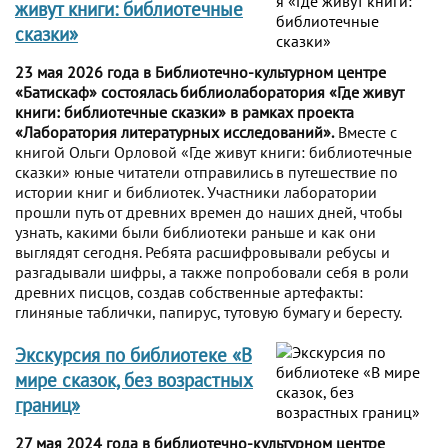
живут книги: библиотечные
сказки»
23 мая 2026 года в Библиотечно-культурном центре
«Батискаф» состоялась библиолаборатория «Где живут
книги: библиотечные сказки» в рамках проекта
«Лаборатория литературных исследований».
Вместе с
книгой Ольги Орловой «Где живут книги: библиотечные
сказки» юные читатели отправились в путешествие по
истории книг и библиотек. Участники лаборатории
прошли путь от древних времен до наших дней, чтобы
узнать, какими были библиотеки раньше и как они
выглядят сегодня. Ребята расшифровывали ребусы и
разгадывали шифры, а также попробовали себя в роли
древних писцов, создав собственные артефакты:
глиняные таблички, папирус, тутовую бумагу и бересту.
Экскурсия по библиотеке «В
мире сказок, без возрастных
границ»
27 мая 2024 года в библиотечно-культурном центре