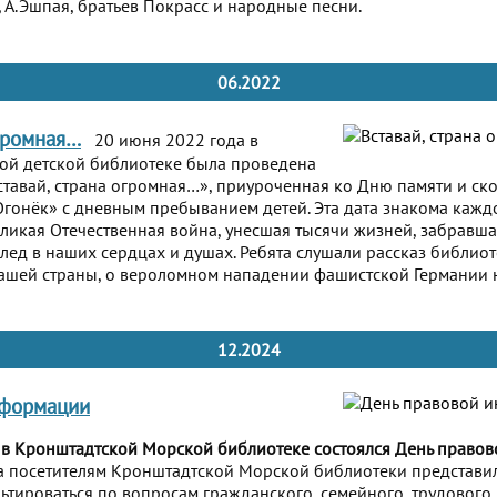
а, А.Эшпая, братьев Покрасс и народные песни.
06.2022
огромная…
20 июня 2022 года в
ой детской библиотеке была проведена
тавай, страна огромная…», приуроченная ко Дню памяти и ско
Огонёк» с дневным пребыванием детей. Эта дата знакома каждо
Великая Отечественная война, унесшая тысячи жизней, забравш
лед в наших сердцах и душах. Ребята слушали рассказ библиот
ашей страны, о вероломном нападении фашистской Германии н
12.2024
нформации
 в Кронштадтской Морской библиотеке состоялся День право
а посетителям Кронштадтской Морской библиотеки представи
ьтироваться по вопросам гражданского, семейного, трудового 