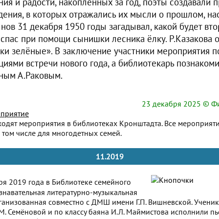
ния и радости, накопленных за год, поэты создавали 
дения, в которых отражались их мысли о прошлом, н
нов 31 декабря 1950 годы загадывал, какой будет вт
 спас при помощи сынишки лесника ёлку. Р.Казакова 
ки зелёные». В заключение участники мероприятия 
иями встречи нового года, а библиотекарь познаком
нным А.Раковым.
23 декабря 2025
© Фи
приятие
ходят мероприятия в библиотеках Кронштадта. Все мероприят
 том числе для многодетных семей.
11.2019
я 2019 года в Библиотеке семейного
ознавательная литературно-музыкальная
ганизованная совместно с ДМШ имени Г.П. Вишневской. Учени
.М. Семёновой и по классу баяна И.Л. Маймистова исполнили п