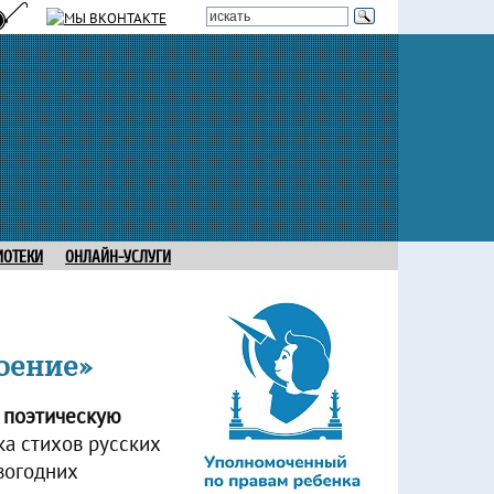
ИОТЕКИ
ОНЛАЙН-УСЛУГИ
оение»
а поэтическую
а стихов русских
вогодних