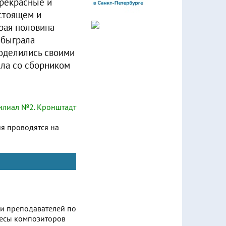
прекрасные и
астоящем и
орая половина
обыграла
поделились своими
ила со сборником
лиал №2. Кронштадт
ия проводятся на
ки преподавателей по
ьесы композиторов