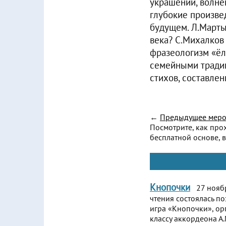
украшений, волне
глубокие произве
будущем. Л.Марты
века? С.Михалков
фразеологизм «ёл
семейными традиц
стихов, составле
←
Предыдущее меро
Посмотрите, как про
бесплатной основе, в
Кнопочки
27 ноябр
чтения состоялась п
игра «Кнопочки», ор
классу аккордеона А