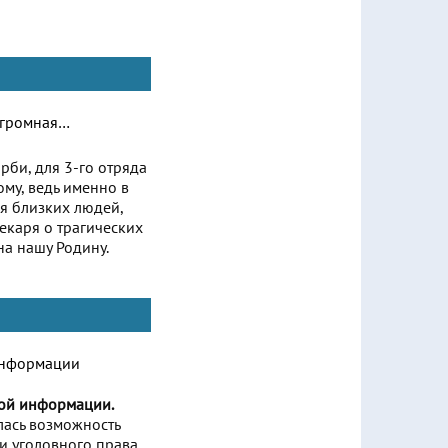
рби, для 3-го отряда
му, ведь именно в
ая близких людей,
екаря о трагических
а нашу Родину.
вой информации.
лась возможность
и уголовного права