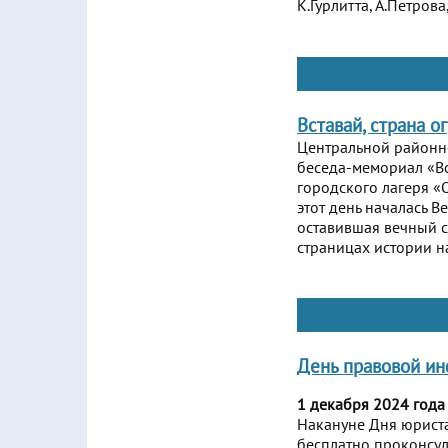
К.Гурлитта, А.Петров
Вставай, страна 
Центральной районн
беседа-мемориал «Вс
городского лагеря «
этот день началась 
оставившая вечный с
страницах истории н
День правовой и
1 декабря 2024 года
Накануне Дня юрист
бесплатно проконсул