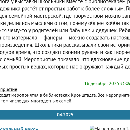
лога у выставки школьники вместе с библиотекарем р
удожника растёт от простых работ к более сложным. Г
идея семейной мастерской, где творчеством можно зан
ики делились мыслями о том, почему общее хобби так
ься чему-то у родителей или бабушек и дедушек. Ребя
ычного материала — фанеры — можно создавать настоя
роизведения. Школьники рассказывали свои истории 
одное время, что создают своими руками и как творч
 с семьёй. Мероприятие показало, что вдохновение дл
мых простых вещах, которые нас окружают каждый де
16 декабря 2025
© Фи
приятие
ходят мероприятия в библиотеках Кронштадта. Все мероприят
 том числе для многодетных семей.
04.2025
схальный кекс»