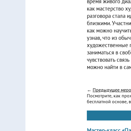
время живого диа
как мастерство х
разговора стала 
близкими. Участн
как можно научит
узнав, что из об
художественные п
заниматься в своб
чувствовать связь
можно найти в са
←
Предыдущее меро
Посмотрите, как про
бесплатной основе, в
Мастер-класс «Па