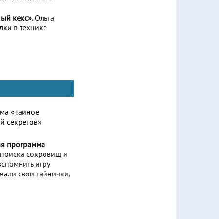
ный кекс».
Ольга
лки в технике
ая программа
 поиска сокровищ и
вспомнить игру
вали свои тайнички,