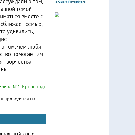
ассуждали о том,
лавной темой
иматься вместе с
 сближает семью,
та удивились,
щие
о том, чем любят
ество помогает им
я творчества
нь.
лиал №1. Кронштадт
ия проводятся на