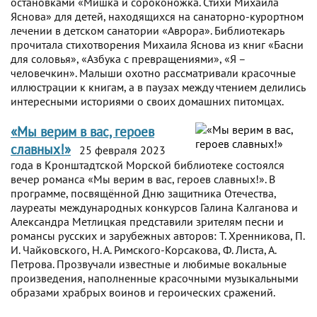
остановками «Мишка и сороконожка. Стихи Михаила
Яснова» для детей, находящихся на санаторно-курортном
лечении в детском санатории «Аврора». Библиотекарь
прочитала стихотворения Михаила Яснова из книг «Басни
для соловья», «Азбука с превращениями», «Я –
человечкин». Малыши охотно рассматривали красочные
иллюстрации к книгам, а в паузах между чтением делились
интересными историями о своих домашних питомцах.
«Мы верим в вас, героев
славных!»
25 февраля 2023
года в Кронштадтской Морской библиотеке состоялся
вечер романса «Мы верим в вас, героев славных!». В
программе, посвящённой Дню защитника Отечества,
лауреаты международных конкурсов Галина Калганова и
Александра Метлицкая представили зрителям песни и
романсы русских и зарубежных авторов: Т. Хренникова, П.
И. Чайковского, Н. А. Римского-Корсакова, Ф. Листа, А.
Петрова. Прозвучали известные и любимые вокальные
произведения, наполненные красочными музыкальными
образами храбрых воинов и героических сражений.