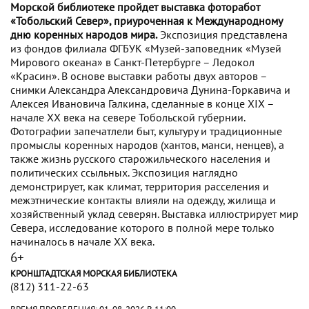
Морской библиотеке пройдет выставка фоторабот
«Тобольский Север», приуроченная к Международному
дню коренных народов мира.
Экспозиция представлена
из фондов филиала ФГБУК «Музей-заповедник «Музей
Мирового океана» в Санкт-Петербурге – Ледокол
«Красин». В основе выставки работы двух авторов –
снимки Александра Александровича Дунина-Горкавича и
Алексея Ивановича Галкина, сделанные в конце XIX –
начале XX века на севере Тобольской губернии.
Фотографии запечатлели быт, культуру и традиционные
промыслы коренных народов (хантов, манси, ненцев), а
также жизнь русского старожильческого населения и
политических ссыльных. Экспозиция наглядно
демонстрирует, как климат, территория расселения и
межэтнические контакты влияли на одежду, жилища и
хозяйственный уклад северян. Выставка иллюстрирует мир
Севера, исследование которого в полной мере только
начиналось в начале XX века.
6+
КРОНШТАДТСКАЯ МОРСКАЯ БИБЛИОТЕКА
(812) 311-22-63
ВРЕМЯ ПРОВЕДЕНИЯ:
01-08-2026 В 11:00