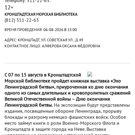
телефону: 311-22-63.
12+
КРОНШТАДТСКАЯ МОРСКАЯ БИБЛИОТЕКА
(812) 311-22-63
ВРЕМЯ ПРОВЕДЕНИЯ:
06-08-2026 В 15:00
АДРЕС: КРОНШТАДТ, УЛ. СОВЕТСКАЯ УЛ., Д.49
КОНТАКТНОЕ ЛИЦО: АЛФЕРОВА ОКСАНА ФЁДОРОВНА
С 07 по 15 августа в Кронштадтской
Морской библиотеке пройдет книжная выставка «Эхо
Ленинградской битвы», приуроченная ко дню окончания
одного из самых длительных и кровопролитных сражений
Великой Отечественной войны – Дню окончания
Ленинградской битвы.
На экспозиции будут представлены
издания, посвящённые обороне Ленинграда, прорыву
блокады и разгрому немецко-фашистских войск. Особое
место займут книги о роли Военно-Морского Флота и
Кронштадта в защите города на Неве. Выставка
направлена на сохранение исторической памяти,