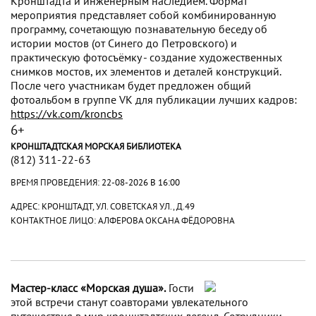
Кронштадта и инженерным наследием. Формат
мероприятия представляет собой комбинированную
программу, сочетающую познавательную беседу об
истории мостов (от Синего до Петровского) и
практическую фотосъёмку - создание художественных
снимков мостов, их элементов и деталей конструкций.
После чего участникам будет предложен общий
фотоальбом в группе VK для публикации лучших кадров:
https://vk.com/kroncbs
6+
КРОНШТАДТСКАЯ МОРСКАЯ БИБЛИОТЕКА
(812) 311-22-63
ВРЕМЯ ПРОВЕДЕНИЯ:
22-08-2026 В 16:00
АДРЕС: КРОНШТАДТ, УЛ. СОВЕТСКАЯ УЛ., Д.49
КОНТАКТНОЕ ЛИЦО: АЛФЕРОВА ОКСАНА ФЁДОРОВНА
Мастер-класс «Морская душа».
Гости
этой встречи станут соавторами увлекательного
путешествия в мир кронштадтских легенд. Сотрудники