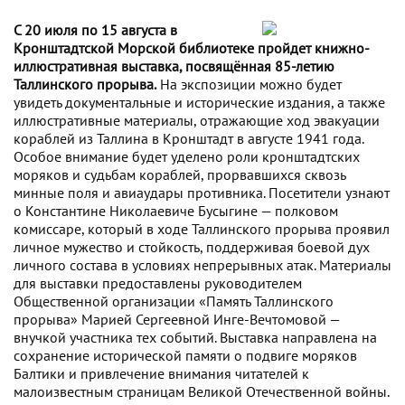
С 20 июля по 15 августа в
Кронштадтской Морской библиотеке пройдет книжно-
иллюстративная выставка, посвящённая 85-летию
Таллинского прорыва.
На экспозиции можно будет
увидеть документальные и исторические издания, а также
иллюстративные материалы, отражающие ход эвакуации
кораблей из Таллина в Кронштадт в августе 1941 года.
Особое внимание будет уделено роли кронштадтских
моряков и судьбам кораблей, прорвавшихся сквозь
минные поля и авиаудары противника. Посетители узнают
о Константине Николаевиче Бусыгине — полковом
комиссаре, который в ходе Таллинского прорыва проявил
личное мужество и стойкость, поддерживая боевой дух
личного состава в условиях непрерывных атак. Материалы
для выставки предоставлены руководителем
Общественной организации «Память Таллинского
прорыва» Марией Сергеевной Инге-Вечтомовой —
внучкой участника тех событий. Выставка направлена на
сохранение исторической памяти о подвиге моряков
Балтики и привлечение внимания читателей к
малоизвестным страницам Великой Отечественной войны.