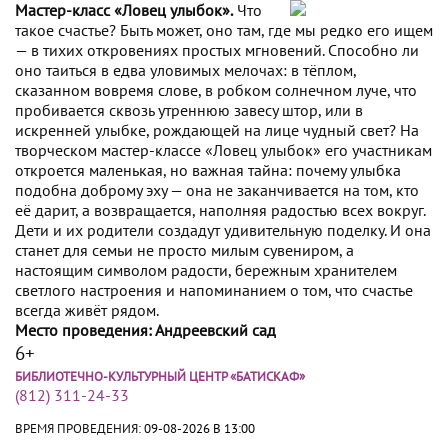
Мастер-класс «Ловец улыбок».
Что
такое счастье? Быть может, оно там, где мы редко его ищем
— в тихих откровениях простых мгновений. Способно ли
оно таиться в едва уловимых мелочах: в тёплом,
сказанном вовремя слове, в робком солнечном луче, что
пробивается сквозь утреннюю завесу штор, или в
искренней улыбке, рождающей на лице чудный свет? На
творческом мастер-классе «Ловец улыбок» его участникам
откроется маленькая, но важная тайна: почему улыбка
подобна доброму эху — она не заканчивается на том, кто
её дарит, а возвращается, наполняя радостью всех вокруг.
Дети и их родители создадут удивительную поделку. И она
станет для семьи не просто милым сувениром, а
настоящим символом радости, бережным хранителем
светлого настроения и напоминанием о том, что счастье
всегда живёт рядом.
Место проведения: Андреевский сад
6+
БИБЛИОТЕЧНО-КУЛЬТУРНЫЙ ЦЕНТР «БАТИСКАФ»
(812) 311-24-33
ВРЕМЯ ПРОВЕДЕНИЯ:
09-08-2026 В 13:00