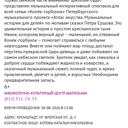
представлен музыкальный интерактивный спектакль для
всей семьи «Конёк-горбунок» Петербургского
музыкального проекта «Атлас икусства. Музыкальные
истории для детей» по мотивам сказки Петра Ершова. Это
удивительная история о простом крестьянском сыне
Иване, которому верный друг – маленький, но отважный
Конёк-горбунок – помогает справиться с любыми
невзгодами. Вместе они поймают жар-птицу, достанут
перстень прекрасной Царь-девицы и даже побывают на
самом небесном светиле. Зрители увидят, как смекалка и
доброе сердце побеждают жадность и коварство, а
сказочный музыкальный сюжет, полный чудес и ярких
приключений, увлечёт и детей, и взрослых. Необходима
предварительная запись.
6+
БИБЛИОТЕЧНО-КУЛЬТУРНЫЙ ЦЕНТР «БАТИСКАФ»
(812) 311-24-33
ВРЕМЯ ПРОВЕДЕНИЯ:
30-08-2026 В 13:00
АДРЕС: КРОНШТАДТ, УЛ. ФЛОТСКАЯ УЛ., Д. 5
КОНТАКТНОЕ ЛИЦО: КОТОВА НАТАЛЬЯ НИКОЛАЕВНА