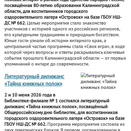
посвящённая 80-летию образования Калининградской
области, для воспитанников городского
оздоровительного лагеря «Островок» на базе ГБОУ НШ-
ДС № 662.
Целью мероприятия стало знакомство
участников с историей одного из российских регионов,
его культурными традициями и природным богатством.
Юные гости узнали об истории янтарного края, а
центральной частью программы стала «Своя игра», в ходе
которой через вопросы и ответы раскрывались ключевые
события прошлого Калининградской области — от первых
упоминаний о янтаре до современности.
Литературный дилижанс
«Тайна книжных полок»
2 и 10 июня 2026 года в
Библиотеке-филиале № 1 состоялся литературный
дилижанс «Тайна книжных полок», посвящённый
Общероссийскому дню библиотек, для воспитанников
городского оздоровительного лагеря «Островок» на базе
ГБОУ НШ-ДС № 662.
Программа мероприятия состояла из
двух тематических блоков. В первом, организованном в