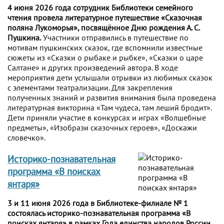
4 июня 2026 года сотрудник Библиотеки семейного
чтения провела литературное путешествие «Сказочная
поляна Лукоморья», посвящённое Дню рождения А. С.
Пушкина.
Участники отправились в путешествие по
мотивам пушкинских сказок, где вспомнили известные
сюжеты из «Сказки о рыбаке и рыбке», «Сказки о царе
Салтане» и других произведений автора. В ходе
мероприятия дети услышали отрывки из любимых сказок
с элементами театрализации. Для закрепления
полученных знаний и развития внимания была проведена
литературная викторина «Там чудеса, там леший бродит».
Дети приняли участие в конкурсах и играх «Волшебные
предметы», «Изобрази сказочных героев», «Доскажи
словечко».
Историко-познавательная
программа «В поисках
янтаря»
3 и 11 июня 2026 года в Библиотеке-филиале № 1
состоялась историко-познавательная программа «В
поисках янтаря» в рамках Года единства народов России,