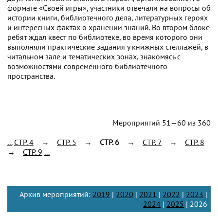
формате «Своей игры», участники отвечали на вопросы об
истории книги, библиотечного дела, литературных героях
и интересных фактах о хранении знаний. Во втором блоке
ребят ждал квест по библиотеке, во время которого они
выполняли практические задания у книжных стеллажей, в
читальном зале и тематических зонах, знакомясь с
возможностями современного библиотечного
пространства.
Мероприятий 51—60 из 360
...
CTP. 4
→
CTP. 5
→
CTP. 6
→
CTP. 7
→
CTP. 8
→
CTP. 9
...
Архив мероприятий:
2019
|
2020
|
2021
|
2022
|
2023
|
2024
|
2025
| 2026