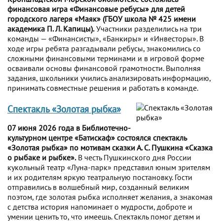
финансовая игра «Финансовые ребусы» для детей
городского лагеря «Маяк» (ГБОУ школа № 425 имени
академика П. Л. Капицы).
Участники разделились на три
команды — «Финансисты», «Банкиры» и «Инвесторы». В
ходе игры ребята разгадывали ребусы, знакомились со
сложными финансовыми терминами и в игровой форме
осваивали основы финансовой грамотности. Выполняя
задания, школьники учились анализировать информацию,
принимать совместные решения и работать в команде.
Спектакль «Золотая рыбка»
07 июня 2026 года в Библиотечно-
культурном центре «Батискаф» состоялся спектакль
«Золотая рыбка» по мотивам сказки А. С. Пушкина «Сказка
о рыбаке и рыбке».
В честь Пушкинского дня России
кукольный театр «Луна-парк» представил юным зрителям
и их родителям яркую театральную постановку. Гости
отправились в волшебный мир, созданный великим
поэтом, где золотая рыбка исполняет желания, а знакомая
с детства история напоминает о мудрости, доброте и
умении ценить то, что имеешь. Спектакль помог детям и