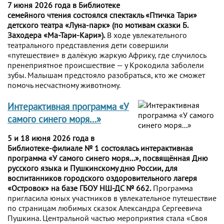
7 июня 2026 года в Библиотеке
семейного чтения состоялся спектакль «Птичка Тари»
детского театра «Луна-парк» (по мотивам сказки Б.
Заходера «Ма-Тари-Кари»).
В ходе увлекательного
театрального представления дети совершили
«путешествие» в далёкую жаркую Африку, где случилось
пренеприятное происшествие — у Крокодила заболели
зубы. Малышам предстояло разобраться, кто же сможет
помочь несчастному животному.
Интерактивная программа «У
самого синего моря...»
5 и 18 июня 2026 года в
Библиотеке-филиале № 1 состоялась интерактивная
программа «У самого синего моря...», посвящённая Дню
русского языка и Пушкинскому дню России, для
воспитанников городского оздоровительного лагеря
«Островок» на базе ГБОУ НШ-ДС № 662.
Программа
пригласила юных участников в увлекательное путешествие
по страницам любимых сказок Александра Сергеевича
Пушкина. Центральной частью мероприятия стала «Своя