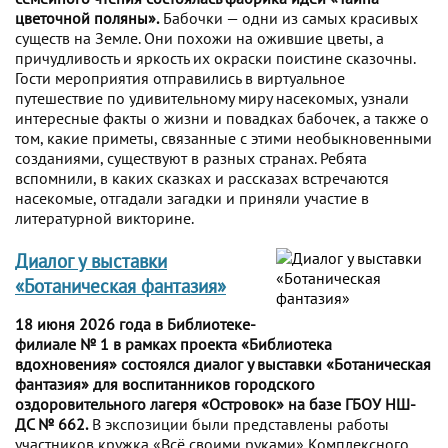
цветочной поляны».
Бабочки — одни из самых красивых
существ на Земле. Они похожи на ожившие цветы, а
причудливость и яркость их окраски поистине сказочны.
Гости мероприятия отправились в виртуальное
путешествие по удивительному миру насекомых, узнали
интересные факты о жизни и повадках бабочек, а также о
том, какие приметы, связанные с этими необыкновенными
созданиями, существуют в разных странах. Ребята
вспомнили, в каких сказках и рассказах встречаются
насекомые, отгадали загадки и приняли участие в
литературной викторине.
Диалог у выставки
«Ботаническая фантазия»
18 июня 2026 года в Библиотеке-
филиале № 1 в рамках проекта «Библиотека
вдохновения» состоялся диалог у выставки «Ботаническая
фантазия» для воспитанников городского
оздоровительного лагеря «Островок» на базе ГБОУ НШ-
ДС № 662.
В экспозиции были представлены работы
участников кружка «Всё своими руками» Комплексного