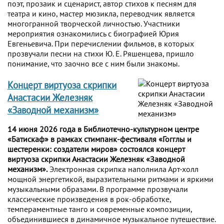
поэт, прозаик и сценарист, автор стихов к песням для
театра и кино, мастер мюзикла, переводчик является
многогранной творческой личностью. Участники
мероприятия ознакомились с биографией Юрия
Евгеньевича. При перечислении фильмов, в которых
прозвучали песни на стихи Ю. Е. Ряшенцева, пришло
понимание, что заочно все с ним были знакомы.
Концерт виртуоза скрипки
Анастасии Железняк
«Заводной механизм»
14 июня 2026 года в Библиотечно-культурном центре
«Батискаф» в рамках стимпанк-фестиваля «Гогглы и
шестеренки: создатели миров» состоялся концерт
виртуоза скрипки Анастасии Железняк «Заводной
механизм».
Электронная скрипка наполнила Арт-холл
мощной энергетикой, выразительными ритмами и яркими
музыкальными образами. В программе прозвучали
классические произведения в рок-обработке,
темпераментные танго и современные композиции,
объединившиеся в динамичное музыкальное путешествие.