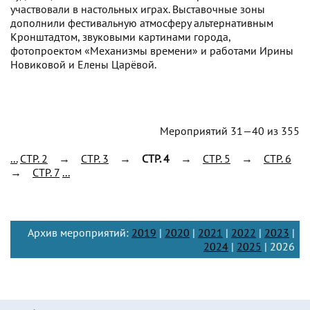
участвовали в настольных играх. Выставочные зоны
дополнили фестивальную атмосферу альтернативным
Кронштадтом, звуковыми картинами города,
фотопроектом «Механизмы времени» и работами Ирины
Новиковой и Елены Царёвой.
Мероприятий 31—40 из 355
...
CTP. 2
→
CTP. 3
→
CTP. 4
→
CTP. 5
→
CTP. 6
→
CTP. 7
...
Архив мероприятий:
2019
|
2020
|
2021
|
2022
|
2023
|
2024
|
2025
| 2026