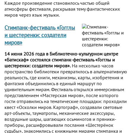
Каждое произведение становилось частью общей
атмосферы фестиваля, раскрывая тему фантастических
миров через язык музыки.
Стимпанк-фестиваль «Гогглы
и шестеренки: создатели
миров»
14 июня 2026 года в Библиотечно-культурном центре
«Батискаф» состоялся стимпанк-фестиваль «Гогглы и
шестеренки: создатели миров».
На несколько часов
пространство библиотеки превратилось в альтернативную
реальность, где книги, механизмы, карты, изобретения и
фантазия объединились в единый маршрут по
удивительным мирам. Фестиваль открылся иммерсивным
представлением «Мастерская миров», после которого
гости отправились на тематические площадки: проходили
квест «Осколки миров. Картограф», создавали световые
арт-объекты, тауматропы, механические аксессуары,
воздушные шары, шагающих осьминогов и пряники-
приборы, расшифровывали послания «Шестерёнок
судьбы», знакомились с книжными мирами стимпанка и