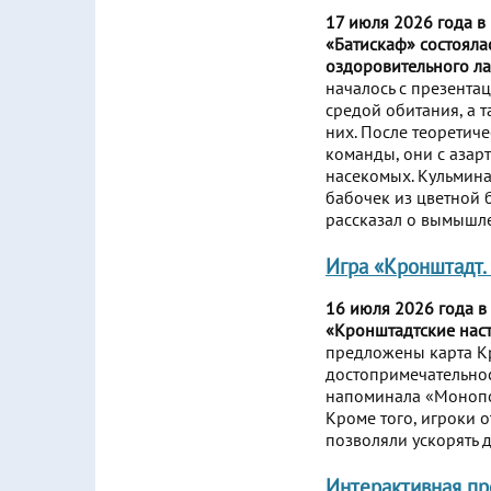
17 июля 2026 года в
«Батискаф» состояла
оздоровительного л
началось с презента
средой обитания, а 
них. После теоретич
команды, они с азар
насекомых. Кульмина
бабочек из цветной 
рассказал о вымышле
Игра «Кронштадт.
16 июля 2026 года в
«Кронштадтские наст
предложены карта Кр
достопримечательнос
напоминала «Монопол
Кроме того, игроки 
позволяли ускорять 
Интерактивная пр