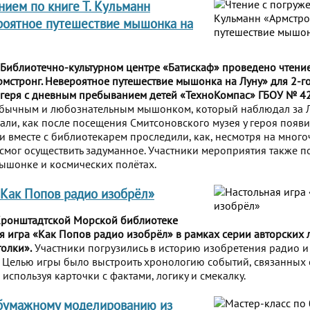
нием по книге Т. Кульманн
роятное путешествие мышонка на
 Библиотечно-культурном центре «Батискаф» проведено чтени
Армстронг. Невероятное путешествие мышонка на Луну» для 2-г
агеря с дневным пребыванием детей «ТехноКомпас» ГБОУ № 42
обычным и любознательным мышонком, который наблюдал за 
нали, как после посещения Смитсоновского музея у героя появи
, и вместе с библиотекарем проследили, как, несмотря на мног
смог осуществить задуманное. Участники мероприятия также п
ышонке и космических полётах.
«Как Попов радио изобрёл»
 Кронштадтской Морской библиотеке
ая игра «Как Попов радио изобрёл» в рамках серии авторских 
олки».
Участники погрузились в историю изобретения радио и
. Целью игры было выстроить хронологию событий, связанных
используя карточки с фактами, логику и смекалку.
 бумажному моделированию из