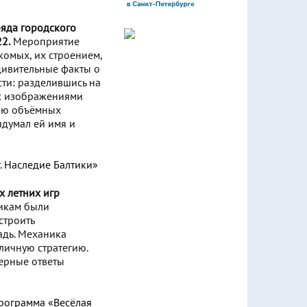
ряда городского
2.
Мероприятие
комых, их строением,
удивительные факты о
сти: разделившись на
 с изображениями
нию объёмных
идумал ей имя и
х летних игр
икам были
строить
адь. Механика
личную стратегию.
верные ответы