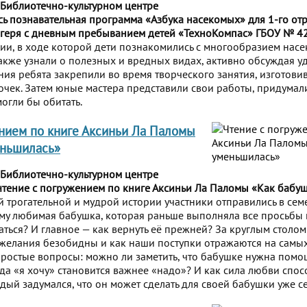
 Библиотечно-культурном центре
сь познавательная программа «Азбука насекомых» для 1-го от
агеря с дневным пребыванием детей «ТехноКомпас» ГБОУ № 42
ции, в ходе которой дети познакомились с многообразием насе
также узнали о полезных и вредных видах, активно обсуждая 
ния ребята закрепили во время творческого занятия, изготови
чек. Затем юные мастера представили свои работы, придумал
могли бы обитать.
нием по книге Аксиньи Ла Паломы
еньшилась»
 Библиотечно-культурном центре
тение с погружением по книге Аксиньи Ла Паломы «Как бабуш
ой трогательной и мудрой истории участники отправились в се
му любимая бабушка, которая раньше выполняла все просьбы 
аться? И главное — как вернуть её прежней? За круглым столо
е желания безобидны и как наши поступки отражаются на самых
простые вопросы: можно ли заметить, что бабушке нужна помо
да «я хочу» становится важнее «надо»? И как сила любви спос
дый задумался, что он может сделать для своей бабушки уже с