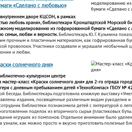
маги «Сделано с любовью»
 внутреннем дворе КЦСОН, в рамках
стью любовь храня», библиотекари Кронштадтской Морской б
мажному моделированию из гофрированной бумаги «Сделано с
 семьи, любви и верности.
Библиотекарь Ю. Г. Кузьмина показ
ким прочным и пластичным материалом, как гофрированная бу
ой проволоки. Участники создавали и украшали необычный ц
монии и любви.
аски солнечного дня»
Библиотечно-культурном центре
я мастер-класс «Краски солнечного дня» для 2-го отряда горо
агеря с дневным пребыванием детей «ТехноКомпас» ГБОУ № 42
кой беседы. Библиотекарь подготовила книжную выставку «Умел
авлены издания, посвящённые различным видам рукоделия и д
 сотрудник библиотеки познакомила детей с литературой о ле
 изготовлении поделок из вторичного сырья (пластиковых буты
здания игрушек из помпонов. Отдельное внимание было уделе
та узнали, как можно просто и вкусно приготовить полезные бл