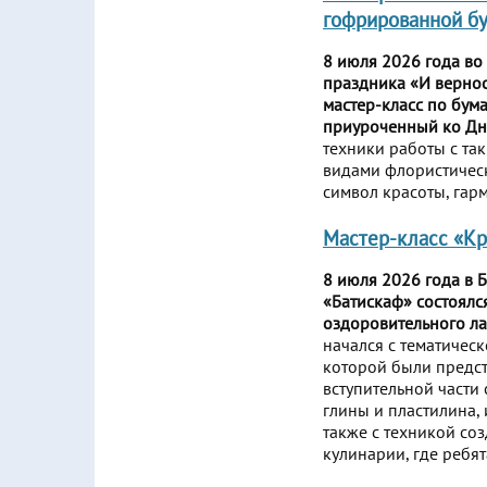
гофрированной бу
8 июля 2026 года во
праздника «И верно
мастер-класс по бу
приуроченный ко Дню
техники работы с та
видами флористическ
символ красоты, гар
Мастер-класс «Кр
8 июля 2026 года в 
«Батискаф» состоялс
оздоровительного л
начался с тематичес
которой были предст
вступительной части
глины и пластилина,
также с техникой со
кулинарии, где ребя