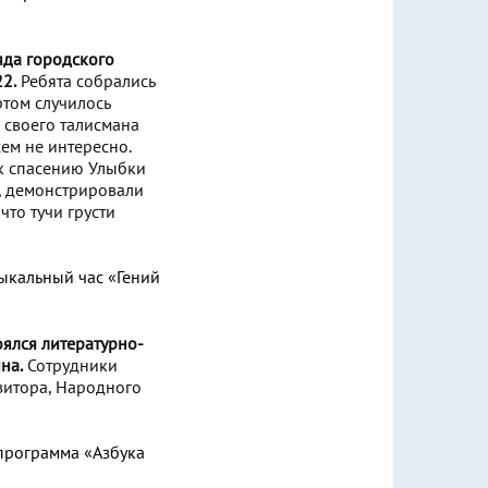
яда городского
2.
Ребята собрались
том случилось
 своего талисмана
сем не интересно.
 к спасению Улыбки
, демонстрировали
что тучи грусти
ялся литературно-
на.
Сотрудники
зитора, Народного