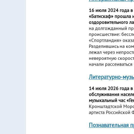
16 июля 2024 года в
«Батискаф» прошла и
оздоровительного л
на долгожданный пра
происшествие: бессл
«Спортландия» оказал
Разделившись на ком
лежал через непрост
невероятную скорость
начали рассеиваться 
Литературно-музы
14 июля 2026 года в
обслуживания населе
музыкальный час «Г
Кронштадтской Морск
артиста Российской 
Познавательная п