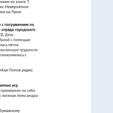
е с погружением по
о отряда городского
2.
Дети
Луной с помощью
лась мечта
очисленные трудности
ознакомились с
летних игр
 примерили на себя
 с жизнью Александра