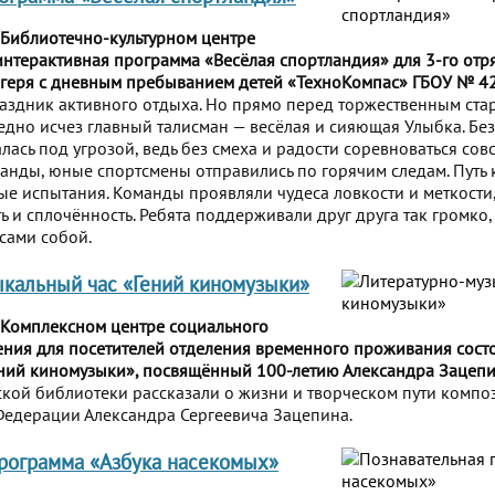
 Библиотечно-культурном центре
нтерактивная программа «Весёлая спортландия» для 3-го отр
агеря с дневным пребыванием детей «ТехноКомпас» ГБОУ № 42
здник активного отдыха. Но прямо перед торжественным стар
едно исчез главный талисман — весёлая и сияющая Улыбка. Без
ась под угрозой, ведь без смеха и радости соревноваться сов
анды, юные спортсмены отправились по горячим следам. Путь
ые испытания. Команды проявляли чудеса ловкости и меткости
 и сплочённость. Ребята поддерживали друг друга так громко, 
сами собой.
кальный час «Гений киномузыки»
 Комплексном центре социального
ния для посетителей отделения временного проживания состо
ений киномузыки», посвящённый 100-летию Александра Зацепи
ой библиотеки рассказали о жизни и творческом пути компо
Федерации Александра Сергеевича Зацепина.
рограмма «Азбука насекомых»