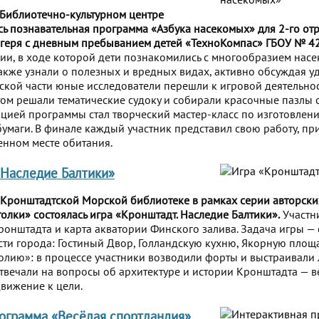
 Библиотечно-культурном центре
сь познавательная программа «Азбука насекомых» для 2-го от
агеря с дневным пребыванием детей «ТехноКомпас» ГБОУ № 42
ции, в ходе которой дети познакомились с многообразием насе
также узнали о полезных и вредных видах, активно обсуждая 
еской части юные исследователи перешли к игровой деятельно
том решали тематические судоку и собирали красочные пазлы
цией программы стал творческий мастер-класс по изготовле
бумаги. В финале каждый участник представил свою работу, пр
нном месте обитания.
 Наследие Балтики»
 Кронштадтской Морской библиотеке в рамках серии авторски
олки» состоялась игра «Кронштадт. Наследие Балтики».
Участн
онштадта и карта акватории Финского залива. Задача игры — 
ти города: Гостиный Двор, Голландскую кухню, Якорную площ
ию»: в процессе участники возводили форты и выстраивали 
отвечали на вопросы об архитектуре и истории Кронштадта — 
движение к цели.
ограмма «Весёлая спортландия»