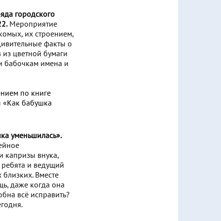
ряда городского
2.
Мероприятие
комых, их строением,
удивительные факты о
в из цветной бумаги
и бабочкам имена и
ка уменьшилась».
мейное
и капризы внука,
м ребята и ведущий
 близких. Вместе
щь, даже когда она
обна всё исправить?
егодня.