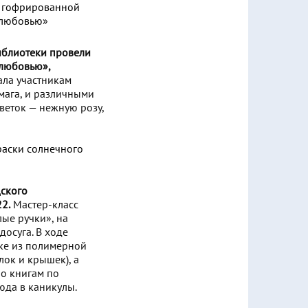
иблиотеки провели
 любовью»,
ала участникам
мага, и различными
веток — нежную розу,
дского
2.
Мастер-класс
ые ручки», на
осуга. В ходе
пке из полимерной
лок и крышек), а
но книгам по
юда в каникулы.