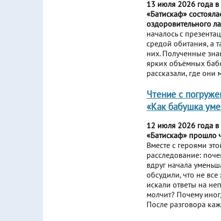
13 июля 2026 года в
«Батискаф» состояла
оздоровительного л
началось с презента
средой обитания, а 
них. Полученные зна
ярких объёмных бабо
рассказали, где они 
Чтение с погруже
«Как бабушка ум
12 июля 2026 года в
«Батискаф» прошло ч
Вместе с героями эт
расследование: поче
вдруг начала уменьш
обсудили, что не вс
искали ответы на не
молчит? Почему иног
После разговора каж