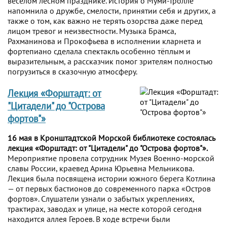
весёлом лесном празднике. История о Муми-Тролле
напомнила о дружбе, смелости, принятии себя и других, а
также о том, как важно не терять озорства даже перед
лицом тревог и неизвестности. Музыка Брамса,
Рахманинова и Прокофьева в исполнении кларнета и
фортепиано сделала спектакль особенно тёплым и
выразительным, а рассказчик помог зрителям полностью
погрузиться в сказочную атмосферу.
Лекция «Форштадт: от
"Цитадели" до "Острова
фортов"»
16 мая в Кронштадтской Морской библиотеке состоялась
лекция «Форштадт: от "Цитадели" до "Острова фортов"».
Мероприятие провела сотрудник Музея Военно-морской
славы России, краевед Арина Юрьевна Мельникова.
Лекция была посвящена истории южного берега Котлина
— от первых бастионов до современного парка «Остров
фортов». Слушатели узнали о забытых укреплениях,
трактирах, заводах и улице, на месте которой сегодня
находится аллея Героев. В ходе встречи были