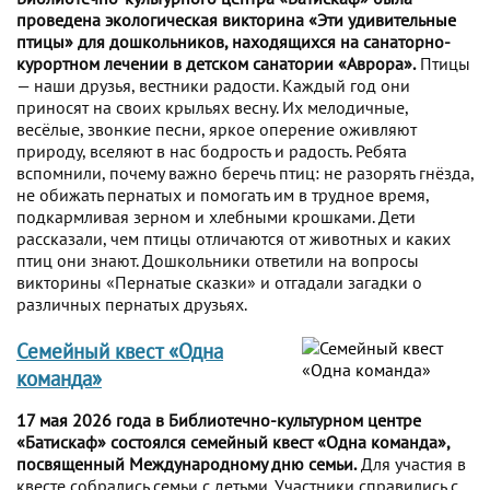
проведена экологическая викторина «Эти удивительные
птицы» для дошкольников, находящихся на санаторно-
курортном лечении в детском санатории «Аврора».
Птицы
— наши друзья, вестники радости. Каждый год они
приносят на своих крыльях весну. Их мелодичные,
весёлые, звонкие песни, яркое оперение оживляют
природу, вселяют в нас бодрость и радость. Ребята
вспомнили, почему важно беречь птиц: не разорять гнёзда,
не обижать пернатых и помогать им в трудное время,
подкармливая зерном и хлебными крошками. Дети
рассказали, чем птицы отличаются от животных и каких
птиц они знают. Дошкольники ответили на вопросы
викторины «Пернатые сказки» и отгадали загадки о
различных пернатых друзьях.
Семейный квест «Одна
команда»
17 мая 2026 года в Библиотечно-культурном центре
«Батискаф» состоялся семейный квест «Одна команда»,
посвященный Международному дню семьи.
Для участия в
квесте собрались семьи с детьми. Участники справились с