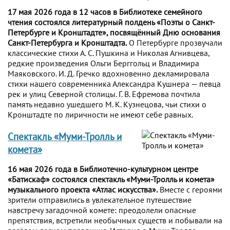
17 мая 2026 года в 12 часов в Библиотеке семейного
чтения состоялся литературный полдень «Поэты о Санкт-
Петербурге и Кронштадте», посвящённый Дню основания
Санкт-Петербурга и Кронштадта.
О Петербурге прозвучали
классические стихи А. С. Пушкина и Николая Агнивцева,
редкие произведения Ольги Берггольц и Владимира
Маяковского. И. Д. Гречко вдохновенно декламировала
стихи нашего современника Александра Кушнера — певца
рек и улиц Северной столицы. Г. В. Ефремова почтила
память недавно ушедшего М. К. Кузнецова, чьи стихи о
Кронштадте по лиричности не имеют себе равных.
Спектакль «Муми-Тролль и
комета»
16 мая 2026 года в Библиотечно-культурном центре
«Батискаф» состоялся спектакль «Муми-Тролль и комета»
музыкального проекта «Атлас искусства».
Вместе с героями
зрители отправились в увлекательное путешествие
навстречу загадочной комете: преодолели опасные
препятствия, встретили необычных существ и побывали на