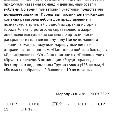
придумали названия команд и девизы, нарисовали
эмблемы. Во время приветствия участники представили
домашнее задание «Кронштадт глазами детей». Каждая
команда разыграла небольшое представление и
познакомила зрителей с одной из страниц истории
города. Члены строгого, но справедливого жюри
оценивали выступления команд по артистичности,
раскрытию темы и внешнему виду. После домашнего
задания команды получили маршрутные листы и
отправились по станциям: «Памятники войны и блокады»,
«Дешифровщик», «Узнай по описанию», «Головоломки»,
«Эрудит-краевед». В номинации «Эрудит-краевед»
бесспорным лидером стала Трусова Алиса (423 школа, 4
«Б» класс), набравшая 9 баллов из 10 возможных.
Мероприятий 81—90 из 3522
...
CTP. 7
→
CTP. 8
→
CTP. 9
→
CTP. 10
→
CTP.
11
→
CTP. 12
...