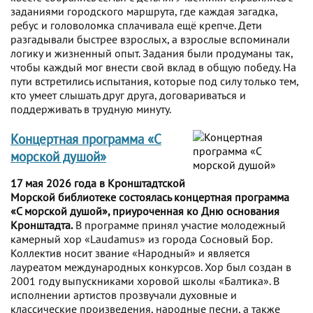
заданиями городского маршрута, где каждая загадка,
ребус и головоломка сплачивала ещё крепче. Дети
разгадывали быстрее взрослых, а взрослые вспоминали
логику и жизненный опыт. Задания были продуманы так,
чтобы каждый мог внести свой вклад в общую победу. На
пути встретились испытания, которые под силу только тем,
кто умеет слышать друг друга, договариваться и
поддерживать в трудную минуту.
Концертная программа «С
морской душой»
17 мая 2026 года в Кронштадтской
Морской библиотеке состоялась концертная программа
«С морской душой», приуроченная ко Дню основания
Кронштадта.
В программе принял участие молодежный
камерный хор «Laudamus» из города Сосновый Бор.
Коллектив носит звание «Народный» и является
лауреатом международных конкурсов. Хор был создан в
2001 году выпускниками хоровой школы «Балтика». В
исполнении артистов прозвучали духовные и
классические произведения, народные песни, а также