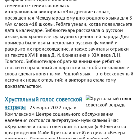
семейного чтения состоялась
интерактивная викторина «Эти древние слова»,
посвящённая Международному дню родного языка для 3
«А» класса 418 школы. Ребята узнали, когда появилась эта
дата в календаре. Библиотекарь рассказала о русском
языке, как хранителе культурных ценностей народа. Для
примера были взяты несколько русских фамилий и
раскрыто их происхождение, а также зачитаны отрывки
из текстов XVIII века Д. И. Фонвизина и XIX века Л. Н.
Толстого. Библиотекарь обратила внимание ребят на
сноски и справочный аппарат книги: чтобы незнакомые
слова сделать понятными. Родной язык – это бесконечный
источник новых открытий: и викторина стала тому
доказательством.
Хрустальный голос советской
эстрады
23 марта 2022 года в
Комплексном Центре социального обслуживания
населения состоялся литературно-музыкальный час
«Хрустальный голос советской эстрады» (к 90-летию со
дня рождения Майи Кристалинской) из цикла «Вечера-
портреты». Сотрудники Центральной районной