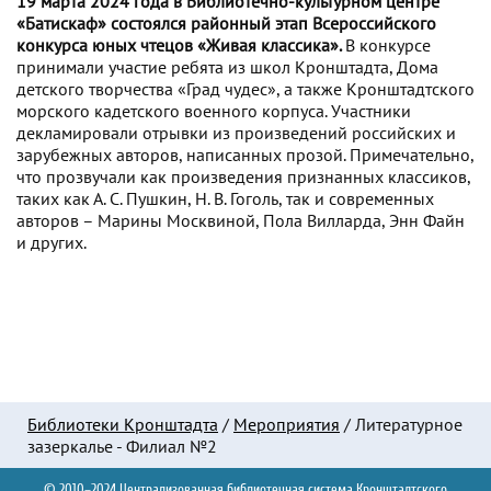
19 марта 2024 года в Библиотечно-культурном центре
«Батискаф» состоялся районный этап Всероссийского
конкурса юных чтецов «Живая классика».
В конкурсе
принимали участие ребята из школ Кронштадта, Дома
детского творчества «Град чудес», а также Кронштадтского
морского кадетского военного корпуса. Участники
декламировали отрывки из произведений российских и
зарубежных авторов, написанных прозой. Примечательно,
что прозвучали как произведения признанных классиков,
таких как А. С. Пушкин, Н. В. Гоголь, так и современных
авторов – Марины Москвиной, Пола Вилларда, Энн Файн
и других.
Библиотеки Кронштадта
/
Мероприятия
/
Литературное
зазеркалье - Филиал №2
© 2010–2024 Централизованная библиотечная система Кронштадтского